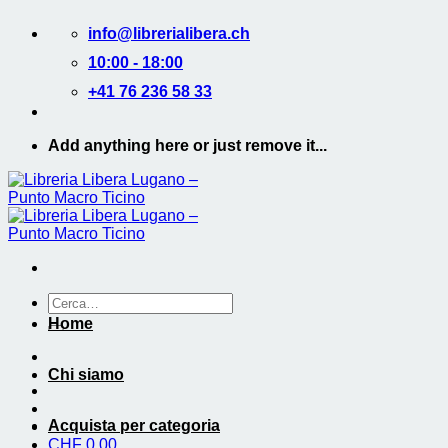
Salta
info@librerialibera.ch
ai
contenuti
10:00 - 18:00
+41 76 236 58 33
Add anything here or just remove it...
Cerca:
Home
Chi siamo
Acquista per categoria
CHF
0.00