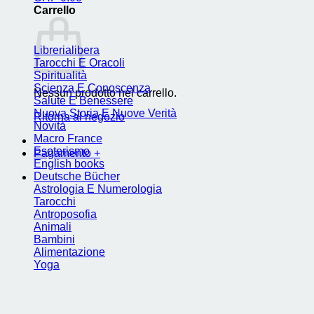
Carrello
Librerialibera
Tarocchi E Oracoli
Spiritualità
Scienza E Conoscenza
Nessun prodotto nel carrello.
Salute E Benessere
Nuova Storia E Nuove Verità
Ritorna al negozio
Novità
Macro France
Esoterismo
Pagamento
+
English books
Deutsche Bücher
Astrologia E Numerologia
Tarocchi
Antroposofia
Animali
Bambini
Alimentazione
Yoga