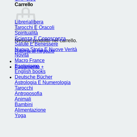
Carrello
Librerialibera
Tarocchi E Oracoli
Spiritualità
Scienza E Conoscenza
Nessun prodotto nel carrello.
Salute E Benessere
Nuova Storia E Nuove Verità
Ritorna al negozio
Novità
Macro France
Esoterismo
Pagamento
+
English books
Deutsche Bücher
Astrologia E Numerologia
Tarocchi
Antroposofia
Animali
Bambini
Alimentazione
Yoga