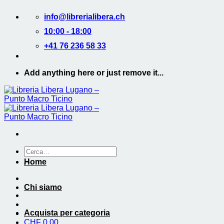
Salta
info@librerialibera.ch
ai
contenuti
10:00 - 18:00
+41 76 236 58 33
Add anything here or just remove it...
Cerca:
Home
Chi siamo
Acquista per categoria
CHF
0.00