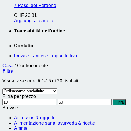
7 Passi del Perdono
CHF
23.81
Aggiungi al carrello
Tracciabilità dell’ordine
Contatto
browse francese langue le livre
Casa
/
Controcorrente
Filtra
Visualizzazione di 1-15 di 20 risultati
Filtra per prezzo
Prezzo
Prezzo
Filtra
Min
Max
Browse
Accessori & oggetti
Alimentazione sana, ayurveda & ricette
Amrita