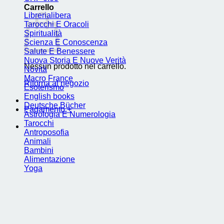
Carrello
Librerialibera
Tarocchi E Oracoli
Spiritualità
Scienza E Conoscenza
Salute E Benessere
Nuova Storia E Nuove Verità
Nessun prodotto nel carrello.
Novità
Macro France
Ritorna al negozio
Esoterismo
English books
Deutsche Bücher
Pagamento
+
Astrologia E Numerologia
Tarocchi
Antroposofia
Animali
Bambini
Alimentazione
Yoga