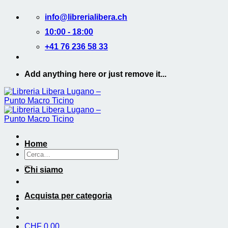
Salta
info@librerialibera.ch
ai
contenuti
10:00 - 18:00
+41 76 236 58 33
Add anything here or just remove it...
Home
Cerca:
Chi siamo
Acquista per categoria
CHF
0.00