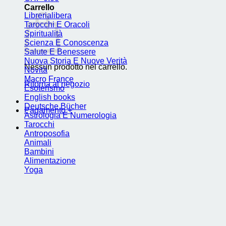
Carrello
Librerialibera
Tarocchi E Oracoli
Spiritualità
Scienza E Conoscenza
Salute E Benessere
Nuova Storia E Nuove Verità
Nessun prodotto nel carrello.
Novità
Macro France
Ritorna al negozio
Esoterismo
English books
Deutsche Bücher
Pagamento
+
Astrologia E Numerologia
Tarocchi
Antroposofia
Animali
Bambini
Alimentazione
Yoga