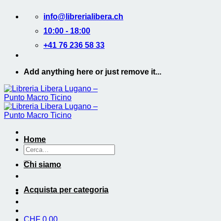
Salta
info@librerialibera.ch
ai
contenuti
10:00 - 18:00
+41 76 236 58 33
Add anything here or just remove it...
Home
Cerca:
Chi siamo
Acquista per categoria
CHF
0.00