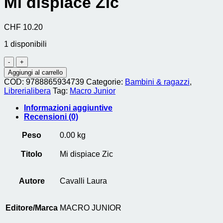
Mi dispiace Zic
CHF
10.20
1 disponibili
Mi
dispiace
Aggiungi al carrello
Zic
COD:
9788865934739
Categorie:
Bambini & ragazzi
,
quantità
Librerialibera
Tag:
Macro Junior
Informazioni aggiuntive
Recensioni (0)
Peso
0.00 kg
Titolo
Mi dispiace Zic
Autore
Cavalli Laura
Editore/Marca
MACRO JUNIOR