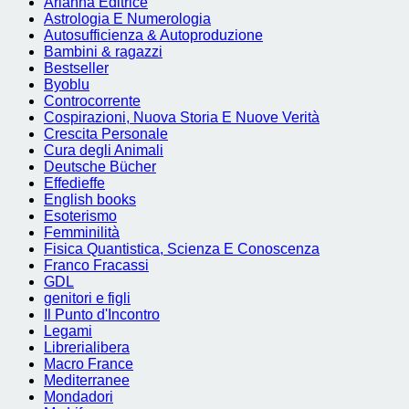
Arianna Editrice
Astrologia E Numerologia
Autosufficienza & Autoproduzione
Bambini & ragazzi
Bestseller
Byoblu
Controcorrente
Cospirazioni, Nuova Storia E Nuove Verità
Crescita Personale
Cura degli Animali
Deutsche Bücher
Effedieffe
English books
Esoterismo
Femminilità
Fisica Quantistica, Scienza E Conoscenza
Franco Fracassi
GDL
genitori e figli
Il Punto d'Incontro
Legami
Librerialibera
Macro France
Mediterranee
Mondadori