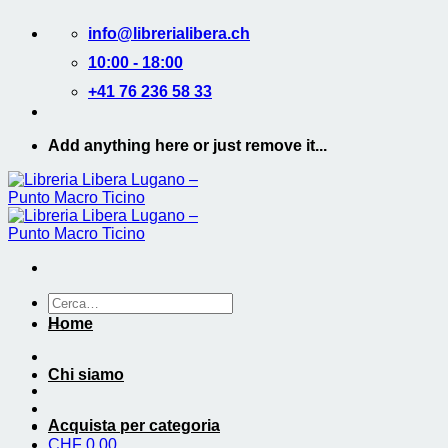
Salta
info@librerialibera.ch
ai
contenuti
10:00 - 18:00
+41 76 236 58 33
Add anything here or just remove it...
Cerca:
Home
Chi siamo
Acquista per categoria
CHF
0.00