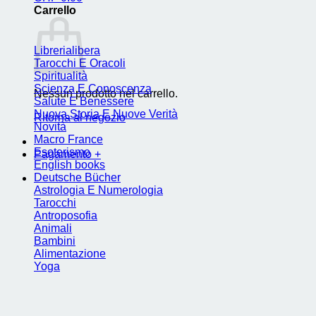
Carrello
Librerialibera
Tarocchi E Oracoli
Spiritualità
Scienza E Conoscenza
Nessun prodotto nel carrello.
Salute E Benessere
Nuova Storia E Nuove Verità
Ritorna al negozio
Novità
Macro France
Esoterismo
Pagamento
+
English books
Deutsche Bücher
Astrologia E Numerologia
Tarocchi
Antroposofia
Animali
Bambini
Alimentazione
Yoga