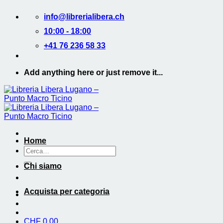
Salta
info@librerialibera.ch
ai
contenuti
10:00 - 18:00
+41 76 236 58 33
Add anything here or just remove it...
Home
Cerca:
Chi siamo
Acquista per categoria
CHF
0.00