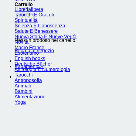
Carrello
Librerialibera
Tarocchi E Oracoli
Spiritualità
Scienza E Conoscenza
Salute E Benessere
Nuova Storia E Nuove Verità
Nessun prodotto nel carrello.
Novità
Macro France
Ritorna al negozio
Esoterismo
English books
Deutsche Bücher
Pagamento
+
Astrologia E Numerologia
Tarocchi
Antroposofia
Animali
Bambini
Alimentazione
Yoga