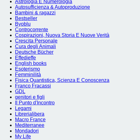
Astrologia E Numerologia
Autosufficienza & Autoproduzione
Bambini & ragazzi
Bestseller
Byoblu
Controcorrente
Cospirazioni, Nuova Storia E Nuove Verità
Crescita Personale
Cura degli Animali
Deutsche Bücher
Effedieffe
English books
Esoterismo
Femminilità
Fisica Quantistica, Scienza E Conoscenza
Franco Fracassi
GDL
genitori e figli
Il Punto d'Incontro
Legami
Librerialibera
Macro France
Mediterranee
Mondadori
My Life