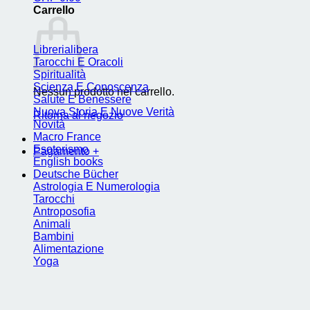
Carrello
Librerialibera
Tarocchi E Oracoli
Spiritualità
Scienza E Conoscenza
Nessun prodotto nel carrello.
Salute E Benessere
Nuova Storia E Nuove Verità
Ritorna al negozio
Novità
Macro France
Esoterismo
Pagamento
+
English books
Deutsche Bücher
Astrologia E Numerologia
Tarocchi
Antroposofia
Animali
Bambini
Alimentazione
Yoga