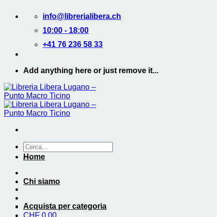
Salta
info@librerialibera.ch
ai
contenuti
10:00 - 18:00
+41 76 236 58 33
Add anything here or just remove it...
Cerca:
Home
Chi siamo
Acquista per categoria
CHF
0.00