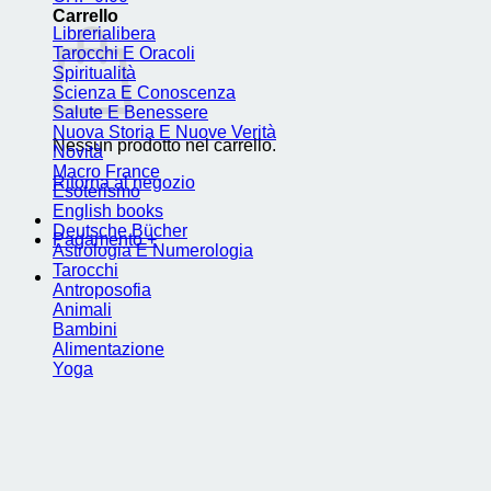
Carrello
Librerialibera
Tarocchi E Oracoli
Spiritualità
Scienza E Conoscenza
Salute E Benessere
Nuova Storia E Nuove Verità
Nessun prodotto nel carrello.
Novità
Macro France
Ritorna al negozio
Esoterismo
English books
Deutsche Bücher
Pagamento
+
Astrologia E Numerologia
Tarocchi
Antroposofia
Animali
Bambini
Alimentazione
Yoga