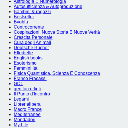
Astrologia E Numerologia
Autosufficienza & Autoproduzione
Bambini & ragazzi
Bestseller
Byoblu
Controcorrente
Cospirazioni, Nuova Storia E Nuove Verità
Crescita Personale
Cura degli Animali
Deutsche Bücher
Effedieffe
English books
Esoterismo
Femminilità
Fisica Quantistica, Scienza E Conoscenza
Franco Fracassi
GDL
genitori e figli
Il Punto d'Incontro
Legami
Librerialibera
Macro France
Mediterranee
Mondadori
My Life