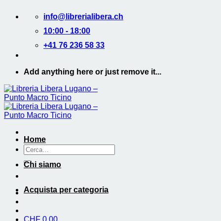
Salta
info@librerialibera.ch
ai
contenuti
10:00 - 18:00
+41 76 236 58 33
Add anything here or just remove it...
Home
Cerca:
Chi siamo
Acquista per categoria
CHF
0.00