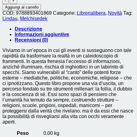
come
Aggiungi al carrello
via.
COD:
9788893401869
Categorie:
Librerialibera
,
Novità
Tag:
storia,
Lindau
,
Melchisedek
coscienza
e
Descrizione
potere
Informazioni aggiuntive
nascosto
Recensioni (0)
(il)
quantità
Viviamo in un’epoca in cui gli eventi si susseguono con tale
rapidità da trasformare la realtà in un caleidoscopio di
frammenti. In questa frenesia l’eccesso di informazioni,
anziché illuminare, rischia di inghiottirci in un labirinto di
specchi. Siamo vulnerabili al “canto” delle potenti forze
esterne – mediatiche, politiche, economiche, religiose – che
ci ipnotizzano. Questo libro propone una via d’uscita, un
percorso fondato su tre strumenti millenari: la follia, il dubbio
e la coscienza di sé. Essi sono spazi di pensiero che
l’umanità ha temuto da sempre, costruendo strutture –
religioni, scuole, prigioni, ospedali, manicomi – per
proteggersi dalla verità che rivelano. ma è da essi che nasce
la possibilità di risvegliarsi alla vita con occhi veramente
aperti.
Peso
0.00 kg