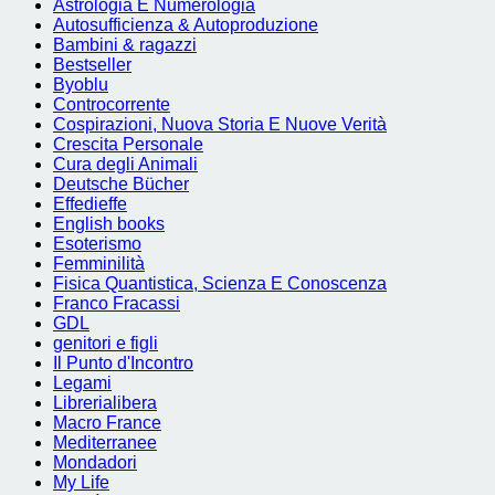
Astrologia E Numerologia
Autosufficienza & Autoproduzione
Bambini & ragazzi
Bestseller
Byoblu
Controcorrente
Cospirazioni, Nuova Storia E Nuove Verità
Crescita Personale
Cura degli Animali
Deutsche Bücher
Effedieffe
English books
Esoterismo
Femminilità
Fisica Quantistica, Scienza E Conoscenza
Franco Fracassi
GDL
genitori e figli
Il Punto d'Incontro
Legami
Librerialibera
Macro France
Mediterranee
Mondadori
My Life