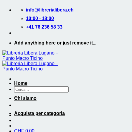
Salta
info@librerialibera.ch
ai
contenuti
10:00 - 18:00
+41 76 236 58 33
Add anything here or just remove it...
Home
Cerca:
Chi siamo
Acquista per categoria
CHF
0.00