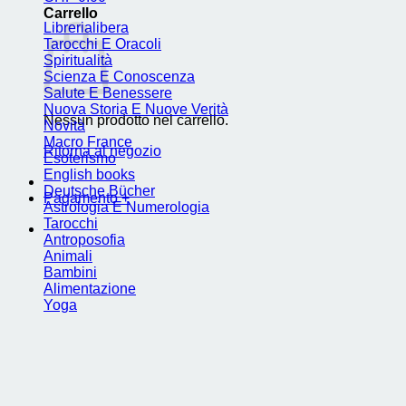
Carrello
Librerialibera
Tarocchi E Oracoli
Spiritualità
Scienza E Conoscenza
Salute E Benessere
Nuova Storia E Nuove Verità
Nessun prodotto nel carrello.
Novità
Macro France
Ritorna al negozio
Esoterismo
English books
Deutsche Bücher
Pagamento
+
Astrologia E Numerologia
Tarocchi
Antroposofia
Animali
Bambini
Alimentazione
Yoga