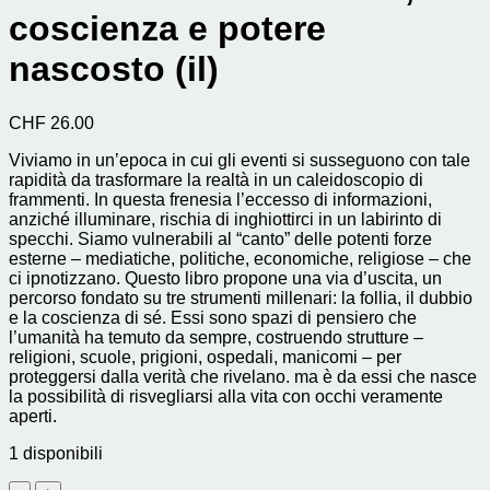
coscienza e potere
nascosto (il)
CHF
26.00
Viviamo in un’epoca in cui gli eventi si susseguono con tale
rapidità da trasformare la realtà in un caleidoscopio di
frammenti. In questa frenesia l’eccesso di informazioni,
anziché illuminare, rischia di inghiottirci in un labirinto di
specchi. Siamo vulnerabili al “canto” delle potenti forze
esterne – mediatiche, politiche, economiche, religiose – che
ci ipnotizzano. Questo libro propone una via d’uscita, un
percorso fondato su tre strumenti millenari: la follia, il dubbio
e la coscienza di sé. Essi sono spazi di pensiero che
l’umanità ha temuto da sempre, costruendo strutture –
religioni, scuole, prigioni, ospedali, manicomi – per
proteggersi dalla verità che rivelano. ma è da essi che nasce
la possibilità di risvegliarsi alla vita con occhi veramente
aperti.
1 disponibili
dubbio