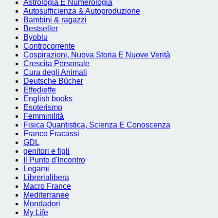
Astrologia E Numerologia
Autosufficienza & Autoproduzione
Bambini & ragazzi
Bestseller
Byoblu
Controcorrente
Cospirazioni, Nuova Storia E Nuove Verità
Crescita Personale
Cura degli Animali
Deutsche Bücher
Effedieffe
English books
Esoterismo
Femminilità
Fisica Quantistica, Scienza E Conoscenza
Franco Fracassi
GDL
genitori e figli
Il Punto d'Incontro
Legami
Librerialibera
Macro France
Mediterranee
Mondadori
My Life