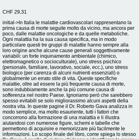
CHF
29.31
initial->In Italia le malattie cardiovascolari rappresentano la
prima causa di morte seguite molto da vicino, ma ancora per
poco, dalle malattie oncologiche e da quelle metaboliche.
Ogni malattia ha la sua causa specifica, ma in modo
particolare questi tre gruppi di malattie hanno sempre alla
loro origine anche alcune cause generali soggettivamente
variabili: un forte inquinamento ambientale (chimico,
elettromagnetico o socioculturale), uno stress psichico
(personale, familiare, lavorativo, sociale, ecc.), uno stress
biologico (per carenza di alcuni nutrienti essenziali) o
globalmente un errato stile di vita. Queste specifiche
malattie, oltre ad essere la più frequente causa di morte,
sono indubbiamente anche la più comune causa di
sofferenza nel nostro Paese. Ignoriamo però che sarebbero
spesso evitabili se solo migliorassimo alcuni aspetti della
nostra vita. In queste pagine il Dr. Roberto Gava analizza in
modo semplice, ma molto esauriente, tutti i fattori che
concorrono alla formazione di una malattia e li illustra
aiutandosi con numerose figure, schemi e tabelle che
permettono di acquisire e memorizzare più facilmente le
informazioni. Lo scopo finale del libro, come spiega lo stesso