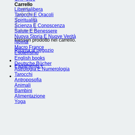
Carrello
Librerialibera
Tarocchi E Oracoli
Spiritualità
Scienza E Conoscenza
Salute E Benessere
Nuova Storia E Nuove Verità
Nessun prodotto nel carrello.
Novità
Macro France
Ritorna al negozio
Esoterismo
English books
Deutsche Bücher
Pagamento
+
Astrologia E Numerologia
Tarocchi
Antroposofia
Animali
Bambini
Alimentazione
Yoga