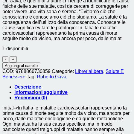
Dr. Gava, è quello di aiutare chi legge a identificare le cause
fisiche delle sue malattie, così da cercare di correggerle per
poter vivere una vita sana e serena. “Evitiamo ciò che
conosciamo e conosciamo ciò che studiamo. La salute è la
conseguenza dell’utilizzo della conoscenza. Conoscere le
cause significa evitare le patologie”.In Italia le malattie
cardiovascolari rappresentano la prima causa di morte
seguite molto da vicino, ma ancora per poco, dalle malat
1 disponibili
Cause
Fisiche
Aggiungi al carrello
delMalattie
COD:
9788866730859
Categorie:
Librerialibera
,
Salute E
quantità
Benessere
Tag:
Roberto Gava
Descrizione
Informazioni aggiuntive
Recensioni (0)
initial->In Italia le malattie cardiovascolari rappresentano la
prima causa di morte seguite molto da vicino, ma ancora per
poco, dalle malattie oncologiche e da quelle metaboliche.
Ogni malattia ha la sua causa specifica, ma in modo
particolare questi tre gruppi di malattie hanno sempre alla