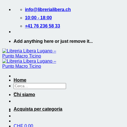
Salta
info@librerialibera.ch
ai
contenuti
10:00 - 18:00
+41 76 236 58 33
Add anything here or just remove it...
Home
Cerca:
Chi siamo
Acquista per categoria
CHF
0.00