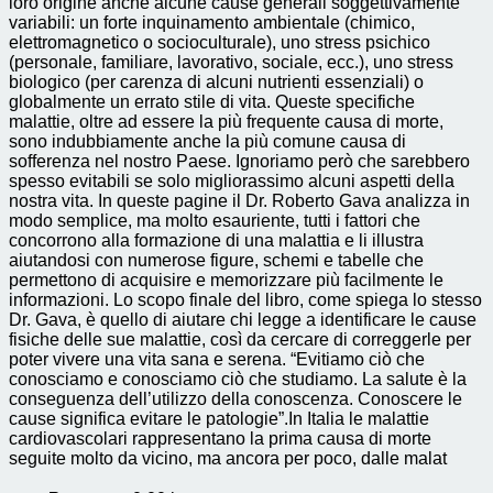
loro origine anche alcune cause generali soggettivamente
variabili: un forte inquinamento ambientale (chimico,
elettromagnetico o socioculturale), uno stress psichico
(personale, familiare, lavorativo, sociale, ecc.), uno stress
biologico (per carenza di alcuni nutrienti essenziali) o
globalmente un errato stile di vita. Queste specifiche
malattie, oltre ad essere la più frequente causa di morte,
sono indubbiamente anche la più comune causa di
sofferenza nel nostro Paese. Ignoriamo però che sarebbero
spesso evitabili se solo migliorassimo alcuni aspetti della
nostra vita. In queste pagine il Dr. Roberto Gava analizza in
modo semplice, ma molto esauriente, tutti i fattori che
concorrono alla formazione di una malattia e li illustra
aiutandosi con numerose figure, schemi e tabelle che
permettono di acquisire e memorizzare più facilmente le
informazioni. Lo scopo finale del libro, come spiega lo stesso
Dr. Gava, è quello di aiutare chi legge a identificare le cause
fisiche delle sue malattie, così da cercare di correggerle per
poter vivere una vita sana e serena. “Evitiamo ciò che
conosciamo e conosciamo ciò che studiamo. La salute è la
conseguenza dell’utilizzo della conoscenza. Conoscere le
cause significa evitare le patologie”.In Italia le malattie
cardiovascolari rappresentano la prima causa di morte
seguite molto da vicino, ma ancora per poco, dalle malat