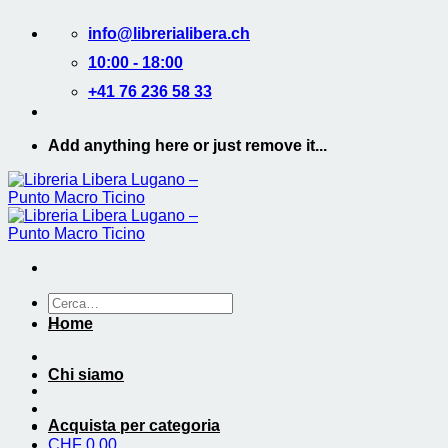
Salta
info@librerialibera.ch
ai
contenuti
10:00 - 18:00
+41 76 236 58 33
Add anything here or just remove it...
Cerca:
Home
Chi siamo
Acquista per categoria
CHF
0.00