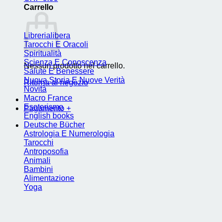
Carrello
Librerialibera
Tarocchi E Oracoli
Spiritualità
Scienza E Conoscenza
Nessun prodotto nel carrello.
Salute E Benessere
Nuova Storia E Nuove Verità
Ritorna al negozio
Novità
Macro France
Esoterismo
Pagamento
+
English books
Deutsche Bücher
Astrologia E Numerologia
Tarocchi
Antroposofia
Animali
Bambini
Alimentazione
Yoga