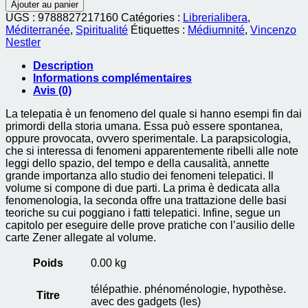
de
Ajouter au panier
telepatia.
UGS :
9788827217160
Catégories :
Librerialibera
,
fenomenologia,
Méditerranée
,
Spiritualité
Étiquettes :
Médiumnité
,
Vincenzo
ipotesi.
Nestler
con
gadget
Description
(la)
Informations complémentaires
Avis (0)
La telepatia è un fenomeno del quale si hanno esempi fin dai
primordi della storia umana. Essa può essere spontanea,
oppure provocata, ovvero sperimentale. La parapsicologia,
che si interessa di fenomeni apparentemente ribelli alle note
leggi dello spazio, del tempo e della causalità, annette
grande importanza allo studio dei fenomeni telepatici. Il
volume si compone di due parti. La prima è dedicata alla
fenomenologia, la seconda offre una trattazione delle basi
teoriche su cui poggiano i fatti telepatici. Infine, segue un
capitolo per eseguire delle prove pratiche con l’ausilio delle
carte Zener allegate al volume.
Poids
0.00 kg
télépathie. phénoménologie, hypothèse.
Titre
avec des gadgets (les)