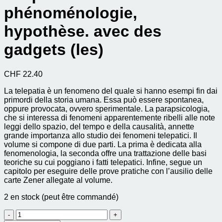
phénoménologie,
hypothèse. avec des
gadgets (les)
CHF
22.40
La telepatia è un fenomeno del quale si hanno esempi fin dai
primordi della storia umana. Essa può essere spontanea,
oppure provocata, ovvero sperimentale. La parapsicologia,
che si interessa di fenomeni apparentemente ribelli alle note
leggi dello spazio, del tempo e della causalità, annette
grande importanza allo studio dei fenomeni telepatici. Il
volume si compone di due parti. La prima è dedicata alla
fenomenologia, la seconda offre una trattazione delle basi
teoriche su cui poggiano i fatti telepatici. Infine, segue un
capitolo per eseguire delle prove pratiche con l’ausilio delle
carte Zener allegate al volume.
2 en stock (peut être commandé)
quantité