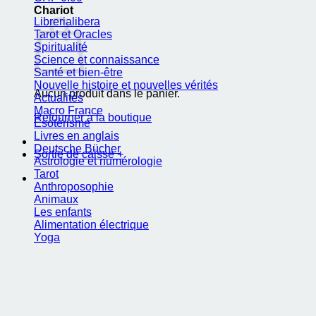
Chariot
Librerialibera
Tarot et Oracles
Spiritualité
Science et connaissance
Santé et bien-être
Nouvelle histoire et nouvelles vérités
Aucun produit dans le panier.
Actualités
Macro France
Retourner à la boutique
Ésotérisme
Livres en anglais
Deutsche Bücher
Sortie de caisse
+
Astrologie et numérologie
Tarot
Anthroposophie
Animaux
Les enfants
Alimentation électrique
Yoga