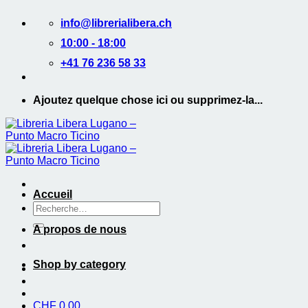
Passer
info@librerialibera.ch
au
contenu
10:00 - 18:00
+41 76 236 58 33
Ajoutez quelque chose ici ou supprimez-la...
Accueil
Recherche
de
A propos de nous
:
Shop by category
CHF
0.00