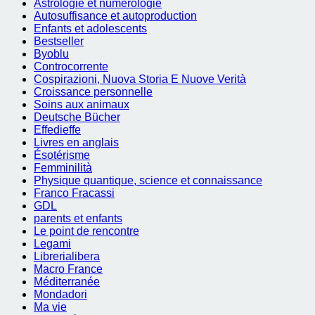
Astrologie et numérologie
Autosuffisance et autoproduction
Enfants et adolescents
Bestseller
Byoblu
Controcorrente
Cospirazioni, Nuova Storia E Nuove Verità
Croissance personnelle
Soins aux animaux
Deutsche Bücher
Effedieffe
Livres en anglais
Ésotérisme
Femminilità
Physique quantique, science et connaissance
Franco Fracassi
GDL
parents et enfants
Le point de rencontre
Legami
Librerialibera
Macro France
Méditerranée
Mondadori
Ma vie