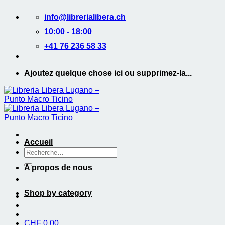
Passer
info@librerialibera.ch
au
contenu
10:00 - 18:00
+41 76 236 58 33
Ajoutez quelque chose ici ou supprimez-la...
Accueil
Recherche
de
A propos de nous
:
Shop by category
CHF
0.00