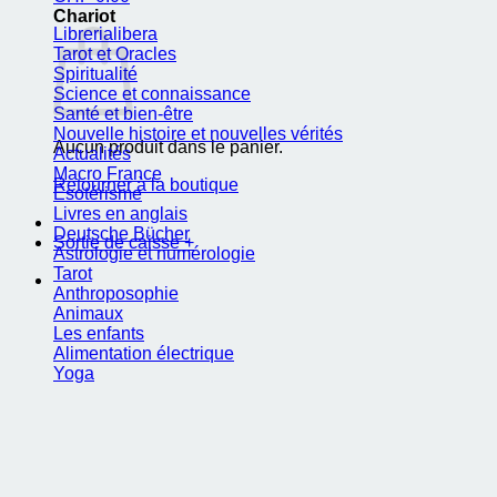
Chariot
Librerialibera
Tarot et Oracles
Spiritualité
Science et connaissance
Santé et bien-être
Nouvelle histoire et nouvelles vérités
Aucun produit dans le panier.
Actualités
Macro France
Retourner à la boutique
Ésotérisme
Livres en anglais
Deutsche Bücher
Sortie de caisse
+
Astrologie et numérologie
Tarot
Anthroposophie
Animaux
Les enfants
Alimentation électrique
Yoga