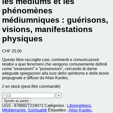
les médiums et les
phénomènes
médiumniques : guérisons,
visions, manifestations
physiques
CHF
25.00
Questo libro raccoglie casi, commenti e comunicazioni
relativi a quei fenomeni che vengono comunemente definiti
come “ossessioni” e “possessioni”, cercando di darne
adeguate spiegazioni alla luce dello spiritismo e delle teorie
propugnate e diffuse da Allan Kardec.
2 en stock (peut être commandé)
quantité
de
Ajouter au panier
medium
UGS :
9788827219072
Catégories :
Librerialibera
,
e
Méditerranée
,
Spiritualité
Étiquettes :
Allan Kardec
,
fenomeni