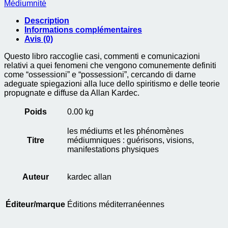
Médiumnité
medianici.
guarigioni,
Description
visioni,
Informations complémentaires
manifestazioni
Avis (0)
fisiche
Questo libro raccoglie casi, commenti e comunicazioni
relativi a quei fenomeni che vengono comunemente definiti
come “ossessioni” e “possessioni”, cercando di darne
adeguate spiegazioni alla luce dello spiritismo e delle teorie
propugnate e diffuse da Allan Kardec.
Poids
0.00 kg
les médiums et les phénomènes
Titre
médiumniques : guérisons, visions,
manifestations physiques
Auteur
kardec allan
Éditeur/marque
Éditions méditerranéennes