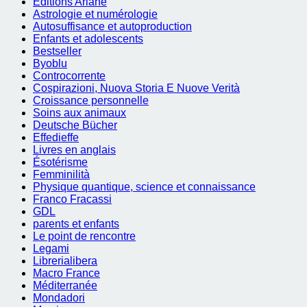
Éditions Ariane
Astrologie et numérologie
Autosuffisance et autoproduction
Enfants et adolescents
Bestseller
Byoblu
Controcorrente
Cospirazioni, Nuova Storia E Nuove Verità
Croissance personnelle
Soins aux animaux
Deutsche Bücher
Effedieffe
Livres en anglais
Ésotérisme
Femminilità
Physique quantique, science et connaissance
Franco Fracassi
GDL
parents et enfants
Le point de rencontre
Legami
Librerialibera
Macro France
Méditerranée
Mondadori