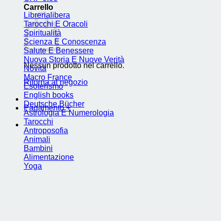
Carrello
Librerialibera
Tarocchi E Oracoli
Spiritualità
Scienza E Conoscenza
Salute E Benessere
Nuova Storia E Nuove Verità
Nessun prodotto nel carrello.
Novità
Macro France
Ritorna al negozio
Esoterismo
English books
Deutsche Bücher
Pagamento
+
Astrologia E Numerologia
Tarocchi
Antroposofia
Animali
Bambini
Alimentazione
Yoga