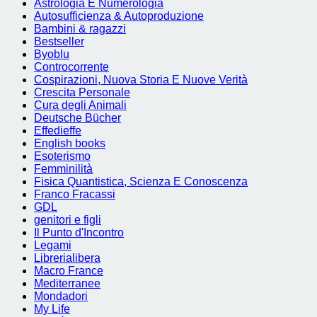
Astrologia E Numerologia
Autosufficienza & Autoproduzione
Bambini & ragazzi
Bestseller
Byoblu
Controcorrente
Cospirazioni, Nuova Storia E Nuove Verità
Crescita Personale
Cura degli Animali
Deutsche Bücher
Effedieffe
English books
Esoterismo
Femminilità
Fisica Quantistica, Scienza E Conoscenza
Franco Fracassi
GDL
genitori e figli
Il Punto d'Incontro
Legami
Librerialibera
Macro France
Mediterranee
Mondadori
My Life