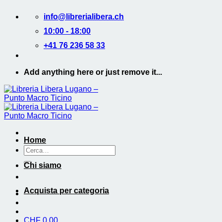
Salta
info@librerialibera.ch
ai
contenuti
10:00 - 18:00
+41 76 236 58 33
Add anything here or just remove it...
Home
Cerca:
Chi siamo
Acquista per categoria
CHF
0.00