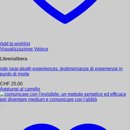
Ancora non ci sono recensioni.
Recensisci per primo “Tarocchi marsigliesi”
Devi
effettuare l’accesso
per pubblicare una recensione.
Prodotti correlati
Add to wishlist
Visualizzazione Veloce
Librerialibera
Prodotti più richiesti!
nde near-death experiences. testimonianze di esperienze in
punto di morte
CHF
25.00
Novità
Aggiungi al carrello
Bambini
Alimentazione
Antroposofia
Yoga