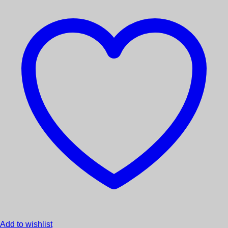
Deutsche Bücher
Effedieffe
English books
Esoterismo
Femminilità
Fisica Quantistica, Scienza E Conoscenza
Franco Fracassi
GDL
genitori e figli
Il Punto d'Incontro
Legami
Librerialibera
Macro France
Mediterranee
Mondadori
My Life
Novità
Nuova IPSA
Omnia Veritas
One
Pietre, collane, pendoli e accessori
Romanzi
Salute E Benessere
Scarabeo
Sciamanesimo
Add to wishlist