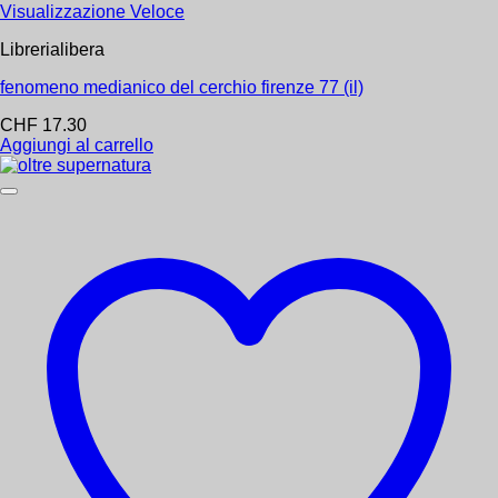
Scienza e medicina applicata
Visualizzazione Veloce
Spazio Interiore
Spiritualità
Librerialibera
Sport
tarocchi
fenomeno medianico del cerchio firenze 77 (il)
Tarocchi E Oracoli
Ubaldini
CHF
17.30
Ufologia
Aggiungi al carrello
Venexia
Yoga
Add to wishlist
Amrita
Altro Volto di Gesù
CHF
28.16
Aggiungi al carrello