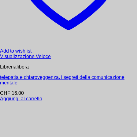
Add to wishlist
Visualizzazione Veloce
Librerialibera
telepatia e chiaroveggenza. i segreti della comunicazione
mentale
CHF
16.00
Add to wishlist
Restituzione gratuita entro 14 giorni
Aggiungi al carrello
Astrologia E Numerologia
Astrologia Quantistica
CHF
25.60
Aggiungi al carrello