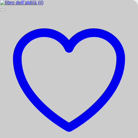
Salta
info@librerialibera.ch
ai
contenuti
10:00 - 18:00
+41 76 236 58 33
Add anything here or just remove it...
Home
Cerca:
Chi siamo
Acquista per categoria
CHF
0.00