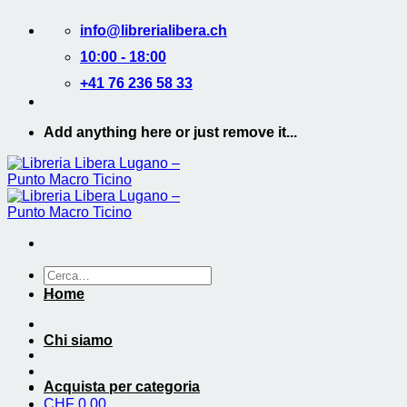
Salta
info@librerialibera.ch
ai
contenuti
10:00 - 18:00
+41 76 236 58 33
Add anything here or just remove it...
Cerca:
Home
Chi siamo
Acquista per categoria
CHF
0.00