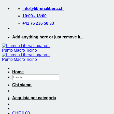
Salta
info@librerialibera.ch
ai
contenuti
10:00 - 18:00
+41 76 236 58 33
Add anything here or just remove it...
Home
Cerca:
Chi siamo
Acquista per categoria
CHF
0.00