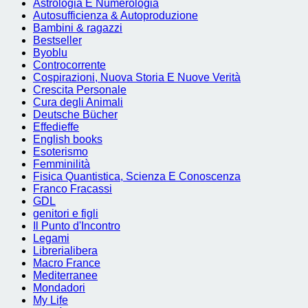
Astrologia E Numerologia
Autosufficienza & Autoproduzione
Bambini & ragazzi
Bestseller
Byoblu
Controcorrente
Cospirazioni, Nuova Storia E Nuove Verità
Crescita Personale
Cura degli Animali
Deutsche Bücher
Effedieffe
English books
Esoterismo
Femminilità
Fisica Quantistica, Scienza E Conoscenza
Franco Fracassi
GDL
genitori e figli
Il Punto d'Incontro
Legami
Librerialibera
Macro France
Mediterranee
Mondadori
My Life