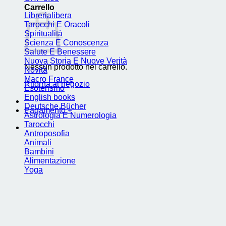
Carrello
Librerialibera
Tarocchi E Oracoli
Spiritualità
Scienza E Conoscenza
Salute E Benessere
Nuova Storia E Nuove Verità
Nessun prodotto nel carrello.
Novità
Macro France
Ritorna al negozio
Esoterismo
English books
Deutsche Bücher
Pagamento
+
Astrologia E Numerologia
Tarocchi
Antroposofia
Animali
Bambini
Alimentazione
Yoga