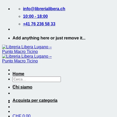
Salta
info@librerialibera.ch
ai
contenuti
10:00 - 18:00
+41 76 236 58 33
Add anything here or just remove it...
Home
Cerca:
Chi siamo
Acquista per categoria
CHF
0.00