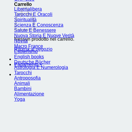
Carrello
Librerialibera
Tarocchi E Oracoli
Spiritualità
Scienza E Conoscenza
Salute E Benessere
Nuova Storia E Nuove Verità
Nessun prodotto nel carrello.
Novità
Macro France
Ritorna al negozio
Esoterismo
English books
Deutsche Bücher
Pagamento
+
Astrologia E Numerologia
Tarocchi
Antroposofia
Animali
Bambini
Alimentazione
Yoga