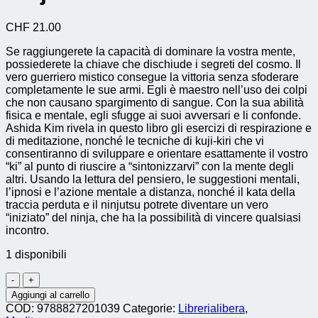
CHF
21.00
Se raggiungerete la capacità di dominare la vostra mente,
possiederete la chiave che dischiude i segreti del cosmo. Il
vero guerriero mistico consegue la vittoria senza sfoderare
completamente le sue armi. Egli è maestro nell’uso dei colpi
che non causano spargimento di sangue. Con la sua abilità
fisica e mentale, egli sfugge ai suoi avversari e li confonde.
Ashida Kim rivela in questo libro gli esercizi di respirazione e
di meditazione, nonché le tecniche di kuji-kiri che vi
consentiranno di sviluppare e orientare esattamente il vostro
“ki” al punto di riuscire a “sintonizzarvi” con la mente degli
altri. Usando la lettura del pensiero, le suggestioni mentali,
l’ipnosi e l’azione mentale a distanza, nonché il kata della
traccia perduta e il ninjutsu potrete diventare un vero
“iniziato” del ninja, che ha la possibilità di vincere qualsiasi
incontro.
1 disponibili
ninja
controllo
Aggiungi al carrello
della
COD:
9788827201039
Categorie:
Librerialibera
,
mente