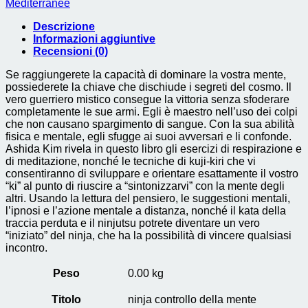
Mediterranee
quantità
Descrizione
Informazioni aggiuntive
Recensioni (0)
Se raggiungerete la capacità di dominare la vostra mente,
possiederete la chiave che dischiude i segreti del cosmo. Il
vero guerriero mistico consegue la vittoria senza sfoderare
completamente le sue armi. Egli è maestro nell’uso dei colpi
che non causano spargimento di sangue. Con la sua abilità
fisica e mentale, egli sfugge ai suoi avversari e li confonde.
Ashida Kim rivela in questo libro gli esercizi di respirazione e
di meditazione, nonché le tecniche di kuji-kiri che vi
consentiranno di sviluppare e orientare esattamente il vostro
“ki” al punto di riuscire a “sintonizzarvi” con la mente degli
altri. Usando la lettura del pensiero, le suggestioni mentali,
l’ipnosi e l’azione mentale a distanza, nonché il kata della
traccia perduta e il ninjutsu potrete diventare un vero
“iniziato” del ninja, che ha la possibilità di vincere qualsiasi
incontro.
Peso
0.00 kg
Titolo
ninja controllo della mente