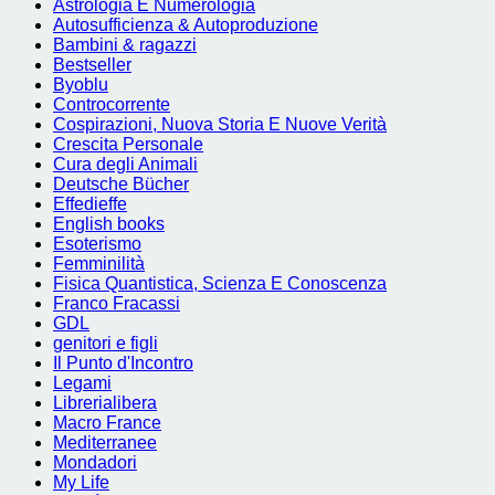
Astrologia E Numerologia
Autosufficienza & Autoproduzione
Bambini & ragazzi
Bestseller
Byoblu
Controcorrente
Cospirazioni, Nuova Storia E Nuove Verità
Crescita Personale
Cura degli Animali
Deutsche Bücher
Effedieffe
English books
Esoterismo
Femminilità
Fisica Quantistica, Scienza E Conoscenza
Franco Fracassi
GDL
genitori e figli
Il Punto d'Incontro
Legami
Librerialibera
Macro France
Mediterranee
Mondadori
My Life