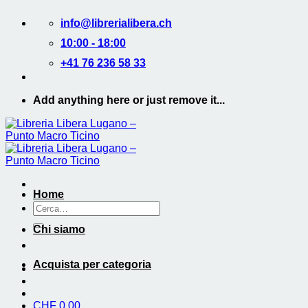
Salta
info@librerialibera.ch
ai
contenuti
10:00 - 18:00
+41 76 236 58 33
Add anything here or just remove it...
Home
Cerca:
Chi siamo
Acquista per categoria
CHF
0.00