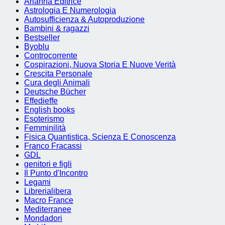
Arianna Editrice
Astrologia E Numerologia
Autosufficienza & Autoproduzione
Bambini & ragazzi
Bestseller
Byoblu
Controcorrente
Cospirazioni, Nuova Storia E Nuove Verità
Crescita Personale
Cura degli Animali
Deutsche Bücher
Effedieffe
English books
Esoterismo
Femminilità
Fisica Quantistica, Scienza E Conoscenza
Franco Fracassi
GDL
genitori e figli
Il Punto d'Incontro
Legami
Librerialibera
Macro France
Mediterranee
Mondadori