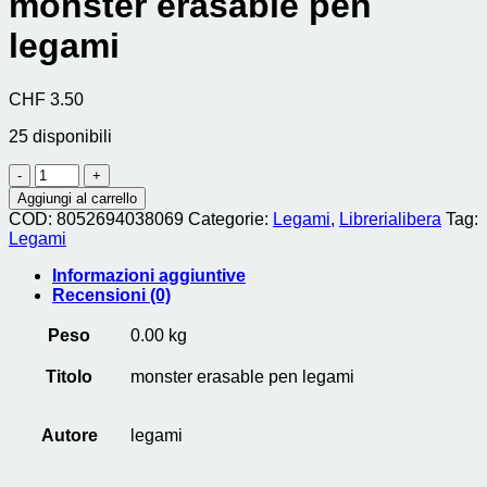
monster erasable pen
legami
CHF
3.50
25 disponibili
monster
erasable
Aggiungi al carrello
pen
COD:
8052694038069
Categorie:
Legami
,
Librerialibera
Tag:
legami
Legami
quantità
Informazioni aggiuntive
Recensioni (0)
Peso
0.00 kg
Titolo
monster erasable pen legami
Autore
legami