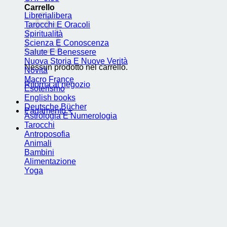
Carrello
Librerialibera
Tarocchi E Oracoli
Spiritualità
Scienza E Conoscenza
Salute E Benessere
Nuova Storia E Nuove Verità
Nessun prodotto nel carrello.
Novità
Macro France
Ritorna al negozio
Esoterismo
English books
Deutsche Bücher
Pagamento
+
Astrologia E Numerologia
Tarocchi
Antroposofia
Animali
Bambini
Alimentazione
Yoga