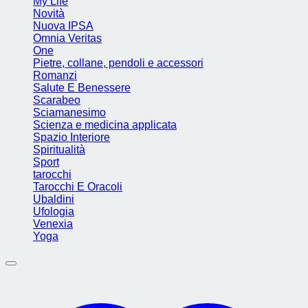
My Life
Novità
Nuova IPSA
Omnia Veritas
One
Pietre, collane, pendoli e accessori
Romanzi
Salute E Benessere
Scarabeo
Sciamanesimo
Scienza e medicina applicata
Spazio Interiore
Spiritualità
Sport
tarocchi
Tarocchi E Oracoli
Ubaldini
Ufologia
Venexia
Yoga