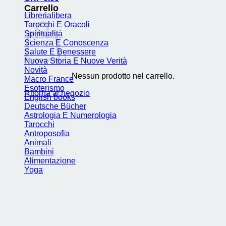
Carrello
Librerialibera
Tarocchi E Oracoli
Spiritualità
Scienza E Conoscenza
Salute E Benessere
Nuova Storia E Nuove Verità
Novità
Nessun prodotto nel carrello.
Macro France
Esoterismo
Ritorna al negozio
English books
Deutsche Bücher
Astrologia E Numerologia
Tarocchi
Antroposofia
Animali
Bambini
Alimentazione
Yoga