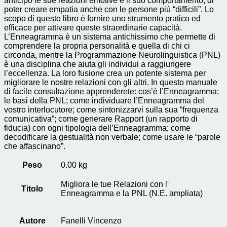
anticipo le sue reazioni emotive e il suo comportamento, di
poter creare empatia anche con le persone più “difficili”. Lo
scopo di questo libro è fornire uno strumento pratico ed
efficace per attivare queste straordinarie capacità.
L’Enneagramma è un sistema antichissimo che permette di
comprendere la propria personalità e quella di chi ci
circonda, mentre la Programmazione Neurolinguistica (PNL)
è una disciplina che aiuta gli individui a raggiungere
l’eccellenza. La loro fusione crea un potente sistema per
migliorare le nostre relazioni con gli altri. In questo manuale
di facile consultazione apprenderete: cos’è l’Enneagramma;
le basi della PNL; come individuare l’Enneagramma del
vostro interlocutore; come sintonizzarvi sulla sua “frequenza
comunicativa”; come generare Rapport (un rapporto di
fiducia) con ogni tipologia dell’Enneagramma; come
decodificare la gestualità non verbale; come usare le “parole
che affascinano”.
Peso
0.00 kg
Migliora le tue Relazioni con l'
Titolo
Enneagramma e la PNL (N.E. ampliata)
Autore
Fanelli Vincenzo