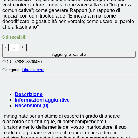
vostro interlocutore; come sintonizzarvi sulla sua “frequenza
comunicativa”; come generare Rapport (un rapporto di
fiducia) con ogni tipologia dell’Enneagramma; come
decodificare la gestualità non verbale; come usare le “parole
che affascinano”.
6 disponibili
Migliora le tue Relazioni con l' Enneagramma e la PNL (N.E. a
Aggiungi al carrello
COD:
9788828506430
Categoria:
Librerialibera
Descrizione
Informazioni aggiuntive
Recensioni (0)
Immaginate per un attimo di essere in grado di andare
d’accordo con chiunque, di poter comprendere il
funzionamento della mente del vostro interlocutore, il suo
modo di ragionare e vedere il mondo, di prevedere in