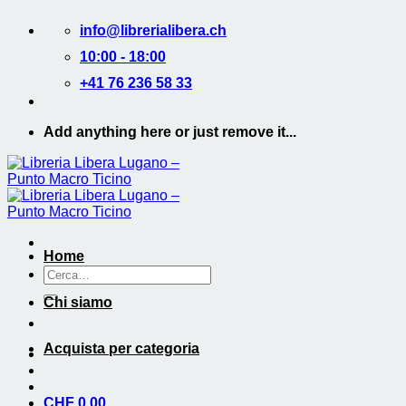
Salta
info@librerialibera.ch
ai
contenuti
10:00 - 18:00
+41 76 236 58 33
Add anything here or just remove it...
Home
Cerca:
Chi siamo
Acquista per categoria
CHF
0.00