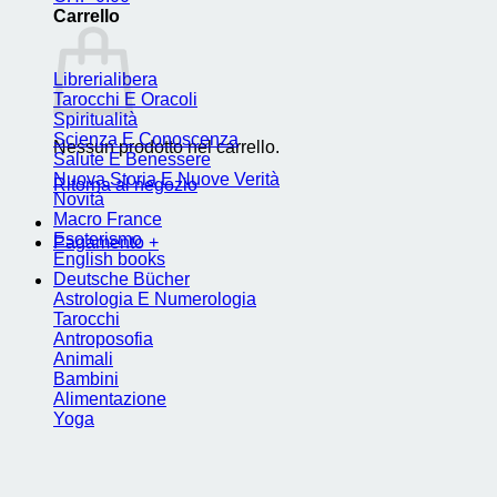
Carrello
Librerialibera
Tarocchi E Oracoli
Spiritualità
Scienza E Conoscenza
Nessun prodotto nel carrello.
Salute E Benessere
Nuova Storia E Nuove Verità
Ritorna al negozio
Novità
Macro France
Esoterismo
Pagamento
+
English books
Deutsche Bücher
Astrologia E Numerologia
Tarocchi
Antroposofia
Animali
Bambini
Alimentazione
Yoga