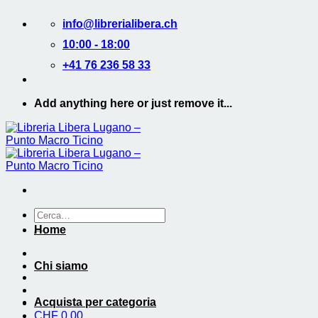
Salta
info@librerialibera.ch
ai
contenuti
10:00 - 18:00
+41 76 236 58 33
Add anything here or just remove it...
Cerca:
Home
Chi siamo
Acquista per categoria
CHF
0.00