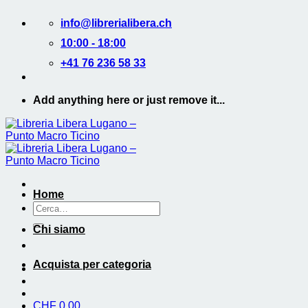
Salta
info@librerialibera.ch
ai
contenuti
10:00 - 18:00
+41 76 236 58 33
Add anything here or just remove it...
Home
Cerca:
Chi siamo
Acquista per categoria
CHF
0.00