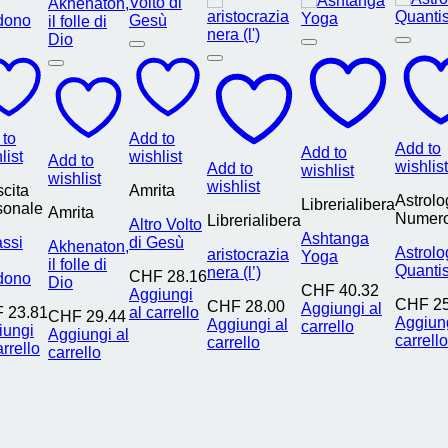
 to
Add to
Add to
Add to
list
wishlist
Add to
wishlist
Add to
wishlist
wishlist
wishlist
cita
Amrita
Astrolo
Librerialibera
sonale
Amrita
Numero
Librerialibera
Altro Volto
Ashtanga
assi
di Gesù
Akhenaton,
Astrolo
aristocrazia
Yoga
il folle di
Quantis
nera (l’)
CHF
28.16
dono
Dio
CHF
40.32
Aggiungi
CHF
25
CHF
28.00
Aggiungi al
F
23.81
al carrello
CHF
29.44
Aggiung
Aggiungi al
carrello
iungi
Aggiungi al
carrello
carrello
arrello
carrello