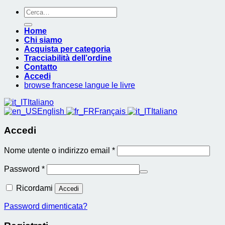
Cerca:
Home
Chi siamo
Acquista per categoria
Tracciabilità dell’ordine
Contatto
Accedi
browse francese langue le livre
Italiano
English
Français
Italiano
Accedi
Richiesto
Nome utente o indirizzo email
*
Richiesto
Password
*
Ricordami
Accedi
Password dimenticata?