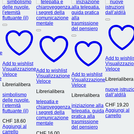
ne
Add to wishli
Add to wishlist
Visualizzazi
Visualizzazione
Veloce
Add to wishlist
Veloce
Add to wishlist
Visualizzazione
e
Librerialibera
Visualizzazione
Veloce
Librerialibera
Veloce
nuove istruzi
Librerialibera
simbolismo
dall’aldilà
Librerialibera
delle nuvole.
telepatia e
CHF
19.20
l’eternità
iniziazione alla
chiaroveggenza.
Aggiungi al
fluttuante (il)
telepatia. guida
i segreti della
carrello
pratica alla
comunicazione
CHF
18.60
trasmissione
mentale
Aggiungi al
del pensiero
carrello
CHF
16.00