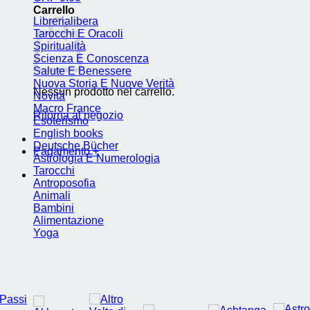
Carrello
Librerialibera
Tarocchi E Oracoli
Spiritualità
Scienza E Conoscenza
Salute E Benessere
Nuova Storia E Nuove Verità
Nessun prodotto nel carrello.
Novità
Macro France
Ritorna al negozio
Esoterismo
English books
Deutsche Bücher
Pagamento
+
Astrologia E Numerologia
Tarocchi
Antroposofia
Animali
Bambini
Alimentazione
Yoga