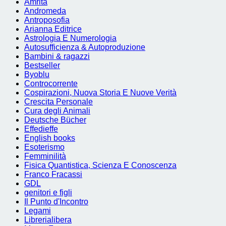
Amrita
Andromeda
Antroposofia
Arianna Editrice
Astrologia E Numerologia
Autosufficienza & Autoproduzione
Bambini & ragazzi
Bestseller
Byoblu
Controcorrente
Cospirazioni, Nuova Storia E Nuove Verità
Crescita Personale
Cura degli Animali
Deutsche Bücher
Effedieffe
English books
Esoterismo
Femminilità
Fisica Quantistica, Scienza E Conoscenza
Franco Fracassi
GDL
genitori e figli
Il Punto d'Incontro
Legami
Librerialibera