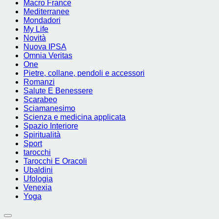
Macro France
Mediterranee
Mondadori
My Life
Novità
Nuova IPSA
Omnia Veritas
One
Pietre, collane, pendoli e accessori
Romanzi
Salute E Benessere
Scarabeo
Sciamanesimo
Scienza e medicina applicata
Spazio Interiore
Spiritualità
Sport
tarocchi
Tarocchi E Oracoli
Ubaldini
Ufologia
Venexia
Yoga