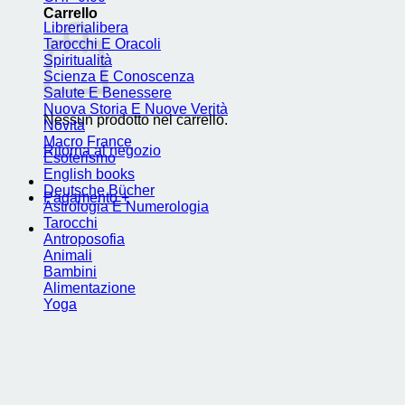
Carrello
Librerialibera
Tarocchi E Oracoli
Spiritualità
Scienza E Conoscenza
Salute E Benessere
Nuova Storia E Nuove Verità
Nessun prodotto nel carrello.
Novità
Macro France
Ritorna al negozio
Esoterismo
English books
Deutsche Bücher
Pagamento
+
Astrologia E Numerologia
Tarocchi
Antroposofia
Animali
Bambini
Alimentazione
Yoga