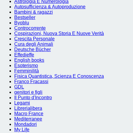
Astrologia E Numerologia
Autosufficienza & Autoproduzione
Bambini & ragazzi
Bestseller
Byoblu
Controcorrente
Cospirazioni, Nuova Storia E Nuove Verità
Crescita Personale
Cura degli Animali
Deutsche Bücher
Effedieffe
English books
Esoterismo
Femminilità
Fisica Quantistica, Scienza E Conoscenza
Franco Fracassi
GDL
genitori e figli
Il Punto d'Incontro
Legami
Librerialibera
Macro France
Mediterranee
Mondadori
My Life