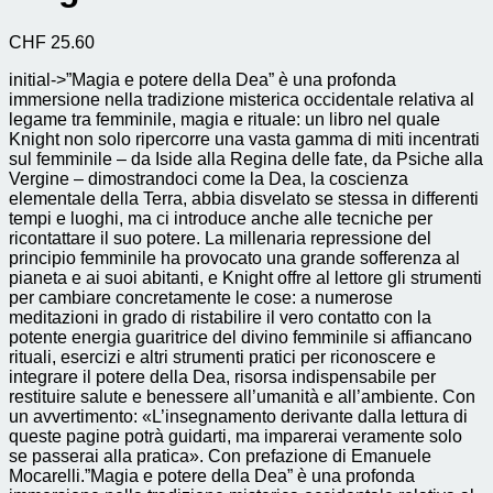
CHF
25.60
initial->”Magia e potere della Dea” è una profonda
immersione nella tradizione misterica occidentale relativa al
legame tra femminile, magia e rituale: un libro nel quale
Knight non solo ripercorre una vasta gamma di miti incentrati
sul femminile – da Iside alla Regina delle fate, da Psiche alla
Vergine – dimostrandoci come la Dea, la coscienza
elementale della Terra, abbia disvelato se stessa in differenti
tempi e luoghi, ma ci introduce anche alle tecniche per
ricontattare il suo potere. La millenaria repressione del
principio femminile ha provocato una grande sofferenza al
pianeta e ai suoi abitanti, e Knight offre al lettore gli strumenti
per cambiare concretamente le cose: a numerose
meditazioni in grado di ristabilire il vero contatto con la
potente energia guaritrice del divino femminile si affiancano
rituali, esercizi e altri strumenti pratici per riconoscere e
integrare il potere della Dea, risorsa indispensabile per
restituire salute e benessere all’umanità e all’ambiente. Con
un avvertimento: «L’insegnamento derivante dalla lettura di
queste pagine potrà guidarti, ma imparerai veramente solo
se passerai alla pratica». Con prefazione di Emanuele
Mocarelli.”Magia e potere della Dea” è una profonda