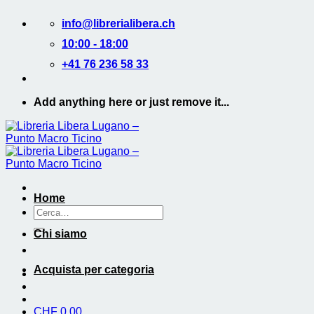
Salta
info@librerialibera.ch
ai
contenuti
10:00 - 18:00
+41 76 236 58 33
Add anything here or just remove it...
Home
Cerca:
Chi siamo
Acquista per categoria
CHF
0.00