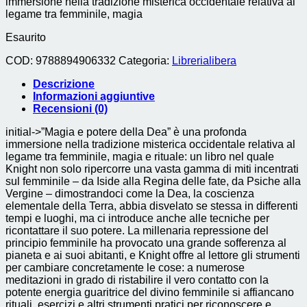
immersione nella tradizione misterica occidentale relativa al
legame tra femminile, magia
Esaurito
COD:
9788894906332
Categoria:
Librerialibera
Descrizione
Informazioni aggiuntive
Recensioni (0)
initial->”Magia e potere della Dea” è una profonda
immersione nella tradizione misterica occidentale relativa al
legame tra femminile, magia e rituale: un libro nel quale
Knight non solo ripercorre una vasta gamma di miti incentrati
sul femminile – da Iside alla Regina delle fate, da Psiche alla
Vergine – dimostrandoci come la Dea, la coscienza
elementale della Terra, abbia disvelato se stessa in differenti
tempi e luoghi, ma ci introduce anche alle tecniche per
ricontattare il suo potere. La millenaria repressione del
principio femminile ha provocato una grande sofferenza al
pianeta e ai suoi abitanti, e Knight offre al lettore gli strumenti
per cambiare concretamente le cose: a numerose
meditazioni in grado di ristabilire il vero contatto con la
potente energia guaritrice del divino femminile si affiancano
rituali, esercizi e altri strumenti pratici per riconoscere e