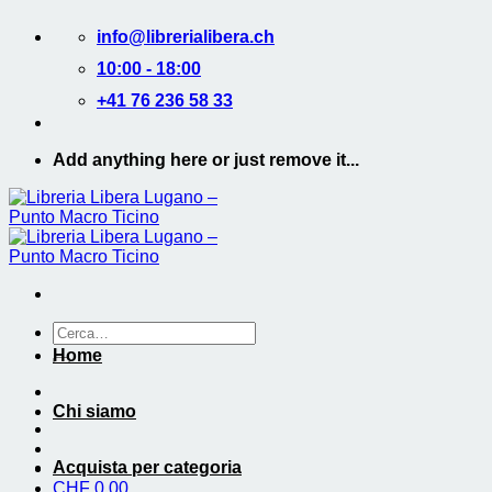
Salta
info@librerialibera.ch
ai
contenuti
10:00 - 18:00
+41 76 236 58 33
Add anything here or just remove it...
Cerca:
Home
Chi siamo
Acquista per categoria
CHF
0.00