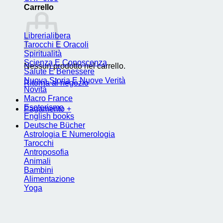
Carrello
Librerialibera
Tarocchi E Oracoli
Spiritualità
Scienza E Conoscenza
Nessun prodotto nel carrello.
Salute E Benessere
Nuova Storia E Nuove Verità
Ritorna al negozio
Novità
Macro France
Esoterismo
Pagamento
+
English books
Deutsche Bücher
Astrologia E Numerologia
Tarocchi
Antroposofia
Animali
Bambini
Alimentazione
Yoga