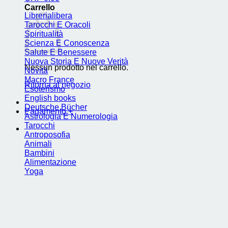
Carrello
Librerialibera
Tarocchi E Oracoli
Spiritualità
Scienza E Conoscenza
Salute E Benessere
Nuova Storia E Nuove Verità
Nessun prodotto nel carrello.
Novità
Macro France
Ritorna al negozio
Esoterismo
English books
Deutsche Bücher
Pagamento
+
Astrologia E Numerologia
Tarocchi
Antroposofia
Animali
Bambini
Alimentazione
Yoga