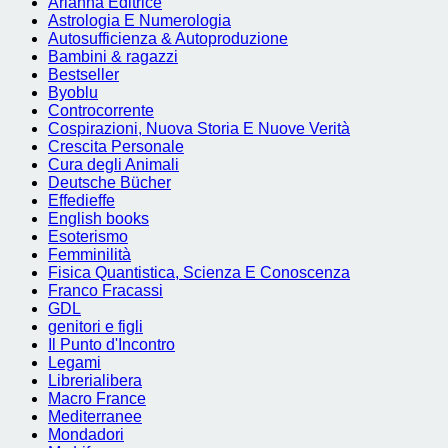
Arianna Editrice
Astrologia E Numerologia
Autosufficienza & Autoproduzione
Bambini & ragazzi
Bestseller
Byoblu
Controcorrente
Cospirazioni, Nuova Storia E Nuove Verità
Crescita Personale
Cura degli Animali
Deutsche Bücher
Effedieffe
English books
Esoterismo
Femminilità
Fisica Quantistica, Scienza E Conoscenza
Franco Fracassi
GDL
genitori e figli
Il Punto d'Incontro
Legami
Librerialibera
Macro France
Mediterranee
Mondadori