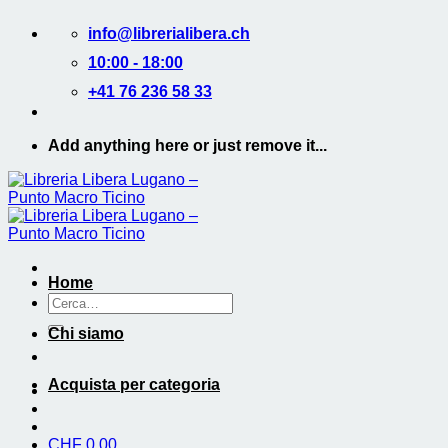
Salta
info@librerialibera.ch
ai
contenuti
10:00 - 18:00
+41 76 236 58 33
Add anything here or just remove it...
Home
Cerca:
Chi siamo
Acquista per categoria
CHF
0.00