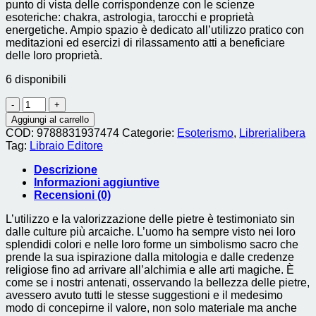
punto di vista delle corrispondenze con le scienze
esoteriche: chakra, astrologia, tarocchi e proprietà
energetiche. Ampio spazio è dedicato all’utilizzo pratico con
meditazioni ed esercizi di rilassamento atti a beneficiare
delle loro proprietà.
6 disponibili
Il
Grimorio
Aggiungi al carrello
delle
COD:
9788831937474
Categorie:
Esoterismo
,
Librerialibera
Pietre.
Tag:
Libraio Editore
Le
proprietà
Descrizione
dei
Informazioni aggiuntive
cristalli
Recensioni (0)
in
mitologia,
L’utilizzo e la valorizzazione delle pietre è testimoniato sin
storia,
dalle culture più arcaiche. L’uomo ha sempre visto nei loro
simbologia,
splendidi colori e nelle loro forme un simbolismo sacro che
astrologia
prende la sua ispirazione dalla mitologia e dalle credenze
e
religiose fino ad arrivare all’alchimia e alle arti magiche. È
discipline
come se i nostri antenati, osservando la bellezza delle pietre,
olistiche
avessero avuto tutti le stesse suggestioni e il medesimo
quantità
modo di concepirne il valore, non solo materiale ma anche