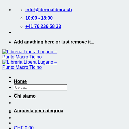
Salta
info@librerialibera.ch
ai
contenuti
10:00 - 18:00
+41 76 236 58 33
Add anything here or just remove it...
Home
Cerca:
Chi siamo
Acquista per categoria
CHF
0.00