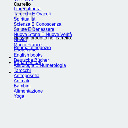
Carrello
Librerialibera
Tarocchi E Oracoli
Spiritualità
Scienza E Conoscenza
Salute E Benessere
Nuova Storia E Nuove Verità
Nessun prodotto nel carrello.
Novità
Macro France
Ritorna al negozio
Esoterismo
English books
Deutsche Bücher
Pagamento
+
Astrologia E Numerologia
Tarocchi
Antroposofia
Animali
Bambini
Alimentazione
Yoga