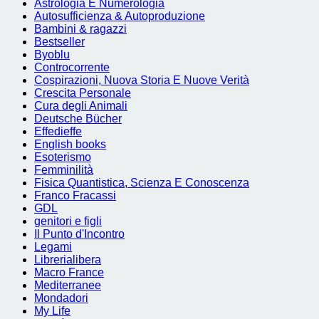
Astrologia E Numerologia
Autosufficienza & Autoproduzione
Bambini & ragazzi
Bestseller
Byoblu
Controcorrente
Cospirazioni, Nuova Storia E Nuove Verità
Crescita Personale
Cura degli Animali
Deutsche Bücher
Effedieffe
English books
Esoterismo
Femminilità
Fisica Quantistica, Scienza E Conoscenza
Franco Fracassi
GDL
genitori e figli
Il Punto d'Incontro
Legami
Librerialibera
Macro France
Mediterranee
Mondadori
My Life