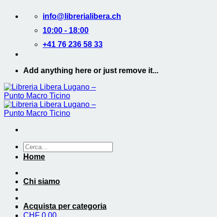
Salta
info@librerialibera.ch
ai
contenuti
10:00 - 18:00
+41 76 236 58 33
Add anything here or just remove it...
Cerca:
Home
Chi siamo
Acquista per categoria
CHF
0.00