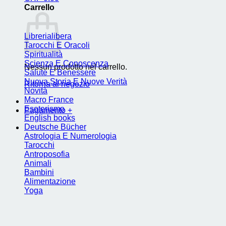
Carrello
Librerialibera
Tarocchi E Oracoli
Spiritualità
Scienza E Conoscenza
Nessun prodotto nel carrello.
Salute E Benessere
Nuova Storia E Nuove Verità
Ritorna al negozio
Novità
Macro France
Esoterismo
Pagamento
+
English books
Deutsche Bücher
Astrologia E Numerologia
Tarocchi
Antroposofia
Animali
Bambini
Alimentazione
Yoga