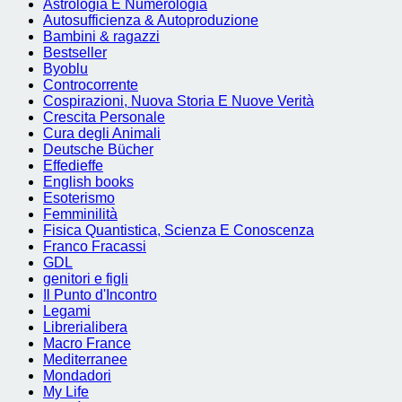
Astrologia E Numerologia
Autosufficienza & Autoproduzione
Bambini & ragazzi
Bestseller
Byoblu
Controcorrente
Cospirazioni, Nuova Storia E Nuove Verità
Crescita Personale
Cura degli Animali
Deutsche Bücher
Effedieffe
English books
Esoterismo
Femminilità
Fisica Quantistica, Scienza E Conoscenza
Franco Fracassi
GDL
genitori e figli
Il Punto d'Incontro
Legami
Librerialibera
Macro France
Mediterranee
Mondadori
My Life