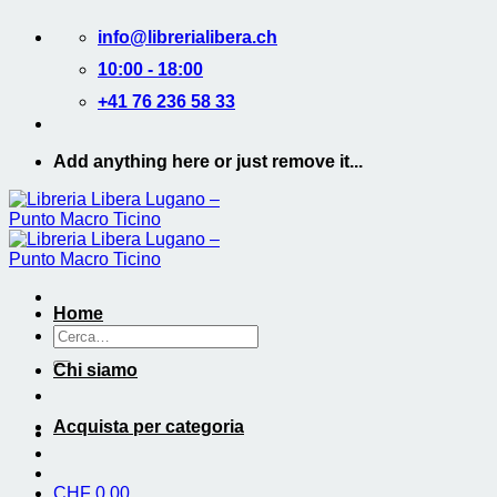
Salta
info@librerialibera.ch
ai
contenuti
10:00 - 18:00
+41 76 236 58 33
Add anything here or just remove it...
Home
Cerca:
Chi siamo
Acquista per categoria
CHF
0.00