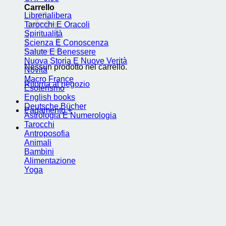
Carrello
Librerialibera
Tarocchi E Oracoli
Spiritualità
Scienza E Conoscenza
Salute E Benessere
Nuova Storia E Nuove Verità
Nessun prodotto nel carrello.
Novità
Macro France
Ritorna al negozio
Esoterismo
English books
Deutsche Bücher
Pagamento
+
Astrologia E Numerologia
Tarocchi
Antroposofia
Animali
Bambini
Alimentazione
Yoga