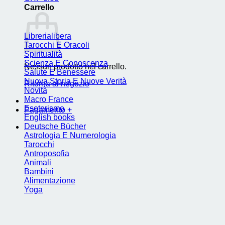
Carrello
Librerialibera
Tarocchi E Oracoli
Spiritualità
Scienza E Conoscenza
Nessun prodotto nel carrello.
Salute E Benessere
Nuova Storia E Nuove Verità
Ritorna al negozio
Novità
Macro France
Esoterismo
Pagamento
+
English books
Deutsche Bücher
Astrologia E Numerologia
Tarocchi
Antroposofia
Animali
Bambini
Alimentazione
Yoga