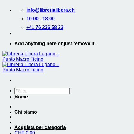
Salta
info@librerialibera.ch
ai
contenuti
10:00 - 18:00
+41 76 236 58 33
Add anything here or just remove it...
Cerca:
Home
Chi siamo
Acquista per categoria
CHF
0.00