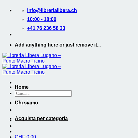
Salta
info@librerialibera.ch
ai
contenuti
10:00 - 18:00
+41 76 236 58 33
Add anything here or just remove it...
Home
Cerca:
Chi siamo
Acquista per categoria
CHF
0.00