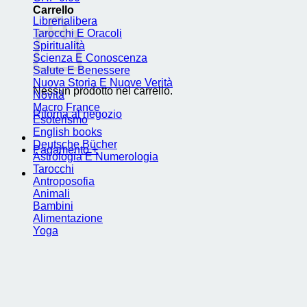
Carrello
Librerialibera
Tarocchi E Oracoli
Spiritualità
Scienza E Conoscenza
Salute E Benessere
Nuova Storia E Nuove Verità
Nessun prodotto nel carrello.
Novità
Macro France
Ritorna al negozio
Esoterismo
English books
Deutsche Bücher
Pagamento
+
Astrologia E Numerologia
Tarocchi
Antroposofia
Animali
Bambini
Alimentazione
Yoga