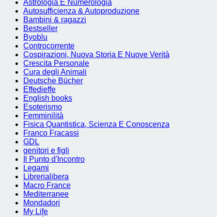
Astrologia E Numerologia
Autosufficienza & Autoproduzione
Bambini & ragazzi
Bestseller
Byoblu
Controcorrente
Cospirazioni, Nuova Storia E Nuove Verità
Crescita Personale
Cura degli Animali
Deutsche Bücher
Effedieffe
English books
Esoterismo
Femminilità
Fisica Quantistica, Scienza E Conoscenza
Franco Fracassi
GDL
genitori e figli
Il Punto d'Incontro
Legami
Librerialibera
Macro France
Mediterranee
Mondadori
My Life