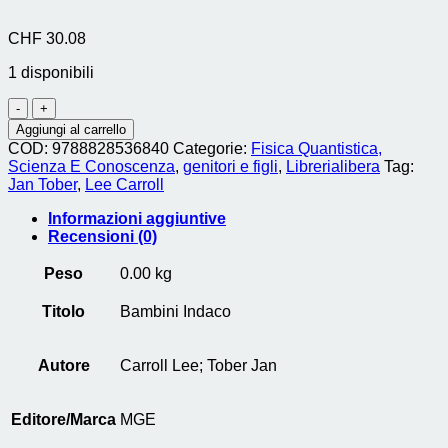
CHF
30.08
1 disponibili
Bambini
Indaco
Aggiungi al carrello
quantità
COD:
9788828536840
Categorie:
Fisica Quantistica,
Scienza E Conoscenza
,
genitori e figli
,
Librerialibera
Tag:
Jan Tober
,
Lee Carroll
Informazioni aggiuntive
Recensioni (0)
Peso
0.00 kg
Titolo
Bambini Indaco
Autore
Carroll Lee; Tober Jan
Editore/Marca
MGE