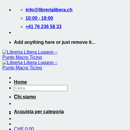
Salta
info@librerialibera.ch
ai
contenuti
10:00 - 18:00
+41 76 236 58 33
Add anything here or just remove it...
Home
Cerca:
Chi siamo
Acquista per categoria
CHF
0.00