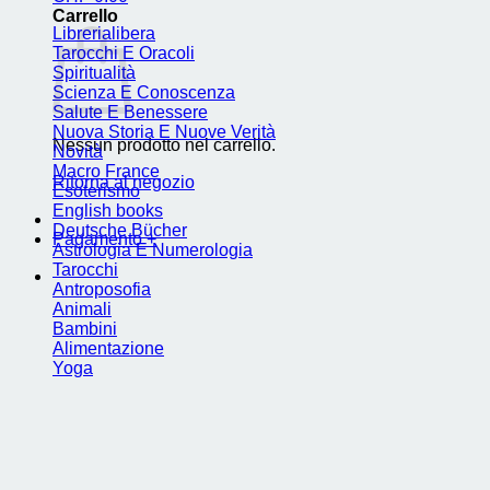
Carrello
Librerialibera
Tarocchi E Oracoli
Spiritualità
Scienza E Conoscenza
Salute E Benessere
Nuova Storia E Nuove Verità
Nessun prodotto nel carrello.
Novità
Macro France
Ritorna al negozio
Esoterismo
English books
Deutsche Bücher
Pagamento
+
Astrologia E Numerologia
Tarocchi
Antroposofia
Animali
Bambini
Alimentazione
Yoga