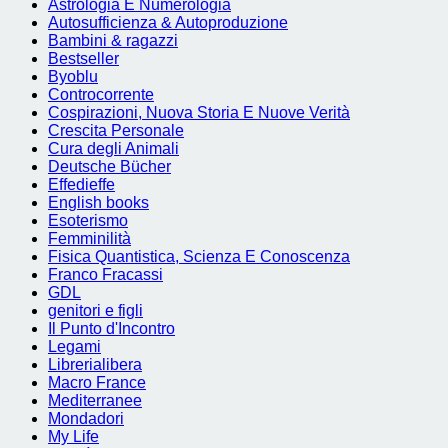
Astrologia E Numerologia
Autosufficienza & Autoproduzione
Bambini & ragazzi
Bestseller
Byoblu
Controcorrente
Cospirazioni, Nuova Storia E Nuove Verità
Crescita Personale
Cura degli Animali
Deutsche Bücher
Effedieffe
English books
Esoterismo
Femminilità
Fisica Quantistica, Scienza E Conoscenza
Franco Fracassi
GDL
genitori e figli
Il Punto d'Incontro
Legami
Librerialibera
Macro France
Mediterranee
Mondadori
My Life