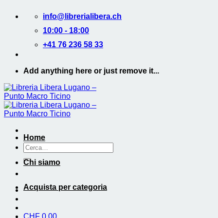
Salta
info@librerialibera.ch
ai
contenuti
10:00 - 18:00
+41 76 236 58 33
Add anything here or just remove it...
Home
Cerca:
Chi siamo
Acquista per categoria
CHF
0.00