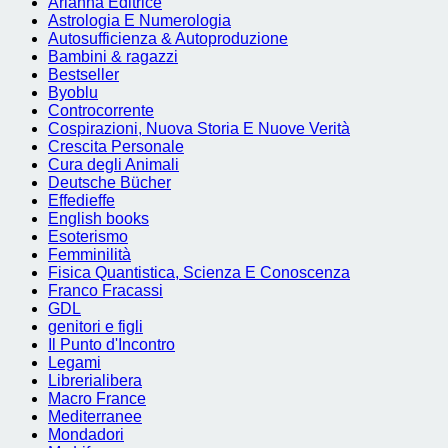
Arianna Editrice
Astrologia E Numerologia
Autosufficienza & Autoproduzione
Bambini & ragazzi
Bestseller
Byoblu
Controcorrente
Cospirazioni, Nuova Storia E Nuove Verità
Crescita Personale
Cura degli Animali
Deutsche Bücher
Effedieffe
English books
Esoterismo
Femminilità
Fisica Quantistica, Scienza E Conoscenza
Franco Fracassi
GDL
genitori e figli
Il Punto d'Incontro
Legami
Librerialibera
Macro France
Mediterranee
Mondadori