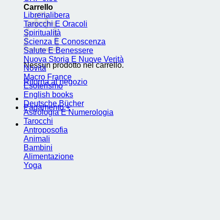
Carrello
Librerialibera
Tarocchi E Oracoli
Spiritualità
Scienza E Conoscenza
Salute E Benessere
Nuova Storia E Nuove Verità
Nessun prodotto nel carrello.
Novità
Macro France
Ritorna al negozio
Esoterismo
English books
Deutsche Bücher
Pagamento
+
Astrologia E Numerologia
Tarocchi
Antroposofia
Animali
Bambini
Alimentazione
Yoga