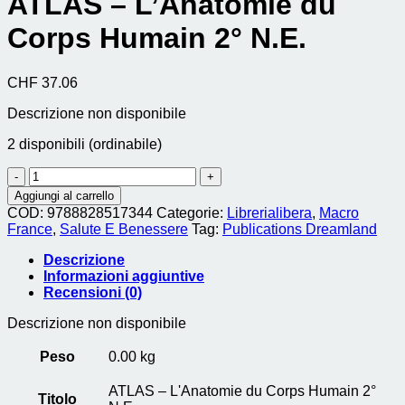
ATLAS – L’Anatomie du
Corps Humain 2° N.E.
CHF
37.06
Descrizione non disponibile
2 disponibili (ordinabile)
ATLAS
-
Aggiungi al carrello
L'Anatomie
COD:
9788828517344
Categorie:
Librerialibera
,
Macro
du
France
,
Salute E Benessere
Tag:
Publications Dreamland
Corps
Humain
Descrizione
2°
Informazioni aggiuntive
N.E.
Recensioni (0)
quantità
Descrizione non disponibile
Peso
0.00 kg
ATLAS – L'Anatomie du Corps Humain 2°
Titolo