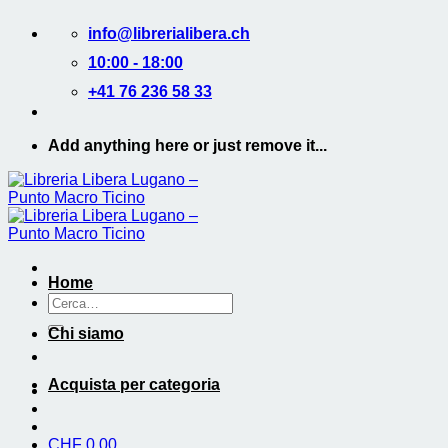
Salta
info@librerialibera.ch
ai
contenuti
10:00 - 18:00
+41 76 236 58 33
Add anything here or just remove it...
Home
Cerca:
Chi siamo
Acquista per categoria
CHF
0.00