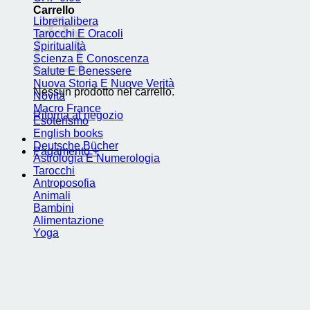
Carrello
Librerialibera
Tarocchi E Oracoli
Spiritualità
Scienza E Conoscenza
Salute E Benessere
Nuova Storia E Nuove Verità
Nessun prodotto nel carrello.
Novità
Macro France
Ritorna al negozio
Esoterismo
English books
Deutsche Bücher
Pagamento
+
Astrologia E Numerologia
Tarocchi
Antroposofia
Animali
Bambini
Alimentazione
Yoga