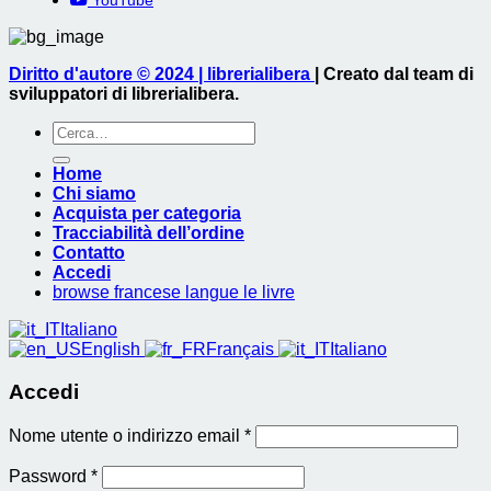
YouTube
Diritto d'autore © 2024 | librerialibera
| Creato dal team di
sviluppatori di librerialibera.
Cerca:
Home
Chi siamo
Acquista per categoria
Tracciabilità dell’ordine
Contatto
Accedi
browse francese langue le livre
Italiano
English
Français
Italiano
Accedi
Richiesto
Nome utente o indirizzo email
*
Richiesto
Password
*