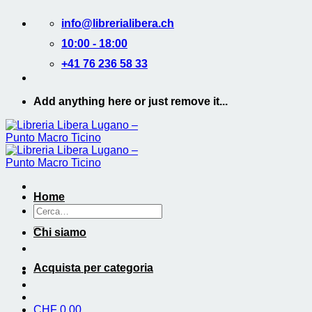
Salta
info@librerialibera.ch
ai
contenuti
10:00 - 18:00
+41 76 236 58 33
Add anything here or just remove it...
Home
Cerca:
Chi siamo
Acquista per categoria
CHF
0.00