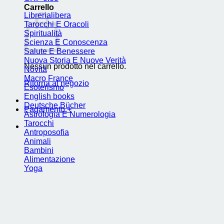
Carrello
Librerialibera
Tarocchi E Oracoli
Spiritualità
Scienza E Conoscenza
Salute E Benessere
Nuova Storia E Nuove Verità
Nessun prodotto nel carrello.
Novità
Macro France
Ritorna al negozio
Esoterismo
English books
Deutsche Bücher
Pagamento
+
Astrologia E Numerologia
Tarocchi
Antroposofia
Animali
Bambini
Alimentazione
Yoga