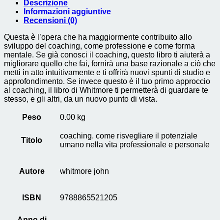
potenziale
Descrizione
umano
Informazioni aggiuntive
nella
Recensioni (0)
vita
professionale
Questa è l’opera che ha maggiormente contribuito allo
e
sviluppo del coaching, come professione e come forma
personale
mentale. Se già conosci il coaching, questo libro ti aiuterà a
quantità
migliorare quello che fai, fornirà una base razionale a ciò che
metti in atto intuitivamente e ti offrirà nuovi spunti di studio e
approfondimento. Se invece questo è il tuo primo approccio
al coaching, il libro di Whitmore ti permetterà di guardare te
stesso, e gli altri, da un nuovo punto di vista.
Peso
0.00 kg
coaching. come risvegliare il potenziale
Titolo
umano nella vita professionale e personale
Autore
whitmore john
ISBN
9788865521205
Anno di