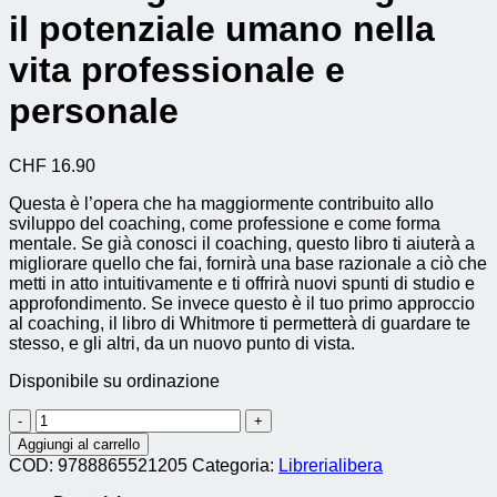
il potenziale umano nella
vita professionale e
personale
CHF
16.90
Questa è l’opera che ha maggiormente contribuito allo
sviluppo del coaching, come professione e come forma
mentale. Se già conosci il coaching, questo libro ti aiuterà a
migliorare quello che fai, fornirà una base razionale a ciò che
metti in atto intuitivamente e ti offrirà nuovi spunti di studio e
approfondimento. Se invece questo è il tuo primo approccio
al coaching, il libro di Whitmore ti permetterà di guardare te
stesso, e gli altri, da un nuovo punto di vista.
Disponibile su ordinazione
coaching.
come
Aggiungi al carrello
risvegliare
COD:
9788865521205
Categoria:
Librerialibera
il