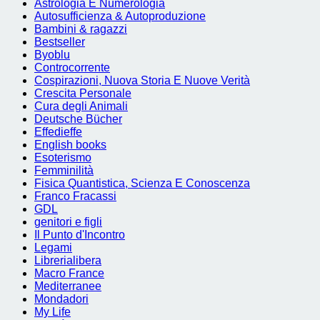
Astrologia E Numerologia
Autosufficienza & Autoproduzione
Bambini & ragazzi
Bestseller
Byoblu
Controcorrente
Cospirazioni, Nuova Storia E Nuove Verità
Crescita Personale
Cura degli Animali
Deutsche Bücher
Effedieffe
English books
Esoterismo
Femminilità
Fisica Quantistica, Scienza E Conoscenza
Franco Fracassi
GDL
genitori e figli
Il Punto d'Incontro
Legami
Librerialibera
Macro France
Mediterranee
Mondadori
My Life