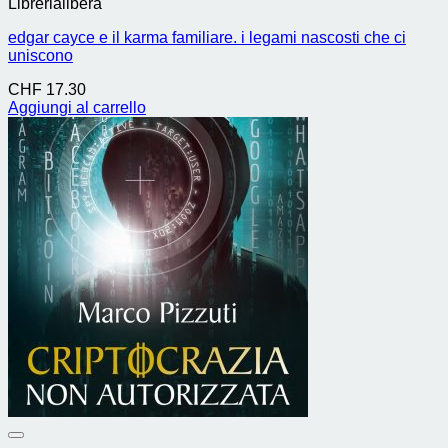
Librerialibera
edgar cayce e il karma familiare. i legami nascosti che ci
uniscono
CHF
17.30
Aggiungi al carrello