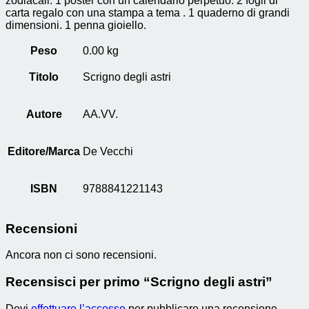
zodiacali. 1 poster con un calendario perpetuo. 2 fogli di
carta regalo con una stampa a tema . 1 quaderno di grandi
dimensioni. 1 penna gioiello.
Peso
0.00 kg
Titolo
Scrigno degli astri
Autore
AA.VV.
Editore/Marca
De Vecchi
ISBN
9788841221143
Recensioni
Ancora non ci sono recensioni.
Recensisci per primo “Scrigno degli astri”
Devi
effettuare l’accesso
per pubblicare una recensione.