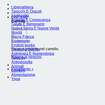
Librerialibera
Tarocchi E Oracoli
Spiritualità
CHF
0.00
Scienza E Conoscenza
Carrello
Salute E Benessere
Nuova Storia E Nuove Verità
Novità
Macro France
Esoterismo
English books
Nessun prodotto nel carrello.
Deutsche Bücher
Astrologia E Numerologia
Ritorna al negozio
Tarocchi
Antroposofia
Animali
Pagamento
+
Bambini
Alimentazione
Yoga