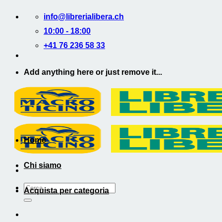
Salta
info@librerialibera.ch
ai
contenuti
10:00 - 18:00
+41 76 236 58 33
Add anything here or just remove it...
Home
Chi siamo
Cerca:
Acquista per categoria