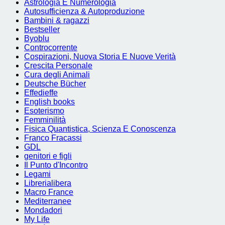
Astrologia E Numerologia
Autosufficienza & Autoproduzione
Bambini & ragazzi
Bestseller
Byoblu
Controcorrente
Cospirazioni, Nuova Storia E Nuove Verità
Crescita Personale
Cura degli Animali
Deutsche Bücher
Effedieffe
English books
Esoterismo
Femminilità
Fisica Quantistica, Scienza E Conoscenza
Franco Fracassi
GDL
genitori e figli
Il Punto d'Incontro
Legami
Librerialibera
Macro France
Mediterranee
Mondadori
My Life