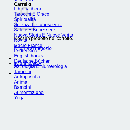
Carrello
Librerialibera
Tarocchi E Oracoli
Spiritualità
Scienza E Conoscenza
Salute E Benessere
Nuova Storia E Nuove Verità
Nessun prodotto nel carrello.
Novità
Macro France
Ritorna al negozio
Esoterismo
English books
Deutsche Bücher
Pagamento
+
Astrologia E Numerologia
Tarocchi
Antroposofia
Animali
Bambini
Alimentazione
Yoga