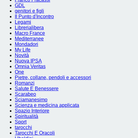
GDL
genitori e figli
Il Punto d'Incontro
Legami
Librerialibera
Macro France
Mediterranee
Mondadori
My Life
Novità
Nuova IPSA
Omnia Veritas
One
Pietre, collane, pendoli e accessori
Romanzi
Salute E Benessere
Scarabeo
Sciamanesimo
Scienza e medicina applicata
Spazio Interiore
Spiritualità
Sport
tarocchi
Tarocchi E Oracoli