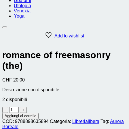
Ubaldini
Ufologia
Venexia
Yoga
Add to wishlist
romance of freemasonry
(the)
CHF
20.00
Descrizione non disponibile
2 disponibili
romance
of
Aggiungi al carrello
freemasonry
COD:
9788898635894
Categoria:
Librerialibera
Tag:
Aurora
(the)
Boreale