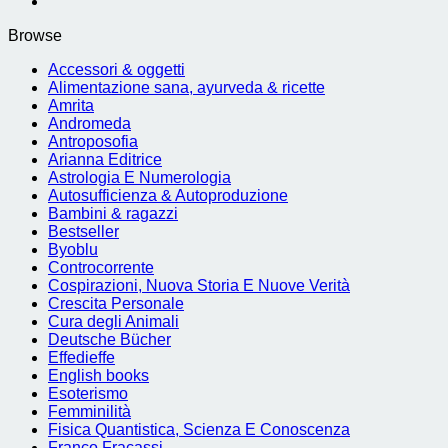
Browse
Accessori & oggetti
Alimentazione sana, ayurveda & ricette
Amrita
Andromeda
Antroposofia
Arianna Editrice
Astrologia E Numerologia
Autosufficienza & Autoproduzione
Bambini & ragazzi
Bestseller
Byoblu
Controcorrente
Cospirazioni, Nuova Storia E Nuove Verità
Crescita Personale
Cura degli Animali
Deutsche Bücher
Effedieffe
English books
Esoterismo
Femminilità
Fisica Quantistica, Scienza E Conoscenza
Franco Fracassi