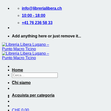
Salta
info@librerialibera.ch
ai
contenuti
10:00 - 18:00
+41 76 236 58 33
Add anything here or just remove it...
Home
Cerca:
Chi siamo
Acquista per categoria
CHF
0.00