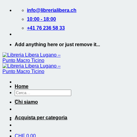
Salta
info@librerialibera.ch
ai
contenuti
10:00 - 18:00
+41 76 236 58 33
Add anything here or just remove it...
Home
Cerca:
Chi siamo
Acquista per categoria
CHF
0.00