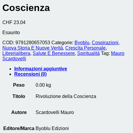
Coscienza
CHF
23.04
Esaurito
COD:
9791280657053
Categorie:
Byoblu
,
Cospirazioni,
Nuova Storia E Nuove Verità
,
Crescita Personale
,
Librerialibera
,
Salute E Benessere
,
Spiritualità
Tag:
Mauro
Scardovelli
Informazioni aggiuntive
Recensioni (0)
Peso
0.00 kg
Titolo
Rivoluzione della Coscienza
Autore
Scardovelli Mauro
Editore/Marca
Byoblu Edizioni