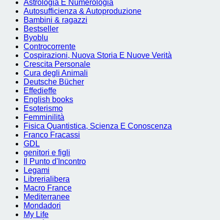
Astrologia E Numerologia
Autosufficienza & Autoproduzione
Bambini & ragazzi
Bestseller
Byoblu
Controcorrente
Cospirazioni, Nuova Storia E Nuove Verità
Crescita Personale
Cura degli Animali
Deutsche Bücher
Effedieffe
English books
Esoterismo
Femminilità
Fisica Quantistica, Scienza E Conoscenza
Franco Fracassi
GDL
genitori e figli
Il Punto d'Incontro
Legami
Librerialibera
Macro France
Mediterranee
Mondadori
My Life