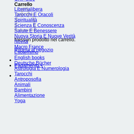
Carrello
Librerialibera
Tarocchi E Oracoli
Spiritualità
Scienza E Conoscenza
Salute E Benessere
Nuova Storia E Nuove Verità
Nessun prodotto nel carrello.
Novità
Macro France
Ritorna al negozio
Esoterismo
English books
Deutsche Bücher
Pagamento
+
Astrologia E Numerologia
Tarocchi
Antroposofia
Animali
Bambini
Alimentazione
Yoga