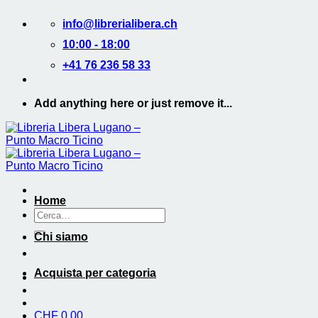
Salta
info@librerialibera.ch
ai
contenuti
10:00 - 18:00
+41 76 236 58 33
Add anything here or just remove it...
Home
Cerca:
Chi siamo
Acquista per categoria
CHF
0.00