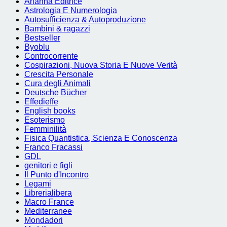
Arianna Editrice
Astrologia E Numerologia
Autosufficienza & Autoproduzione
Bambini & ragazzi
Bestseller
Byoblu
Controcorrente
Cospirazioni, Nuova Storia E Nuove Verità
Crescita Personale
Cura degli Animali
Deutsche Bücher
Effedieffe
English books
Esoterismo
Femminilità
Fisica Quantistica, Scienza E Conoscenza
Franco Fracassi
GDL
genitori e figli
Il Punto d'Incontro
Legami
Librerialibera
Macro France
Mediterranee
Mondadori