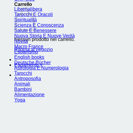
Carrello
Librerialibera
Tarocchi E Oracoli
Spiritualità
Scienza E Conoscenza
Salute E Benessere
Nuova Storia E Nuove Verità
Nessun prodotto nel carrello.
Novità
Macro France
Ritorna al negozio
Esoterismo
English books
Deutsche Bücher
Pagamento
+
Astrologia E Numerologia
Tarocchi
Antroposofia
Animali
Bambini
Alimentazione
Yoga