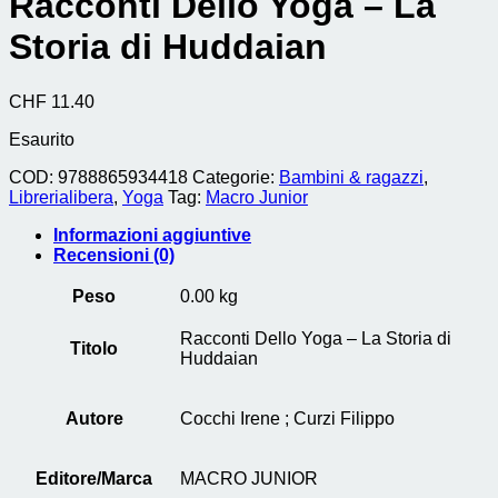
Racconti Dello Yoga – La
Storia di Huddaian
CHF
11.40
Esaurito
COD:
9788865934418
Categorie:
Bambini & ragazzi
,
Librerialibera
,
Yoga
Tag:
Macro Junior
Informazioni aggiuntive
Recensioni (0)
Peso
0.00 kg
Racconti Dello Yoga – La Storia di
Titolo
Huddaian
Autore
Cocchi Irene ; Curzi Filippo
Editore/Marca
MACRO JUNIOR