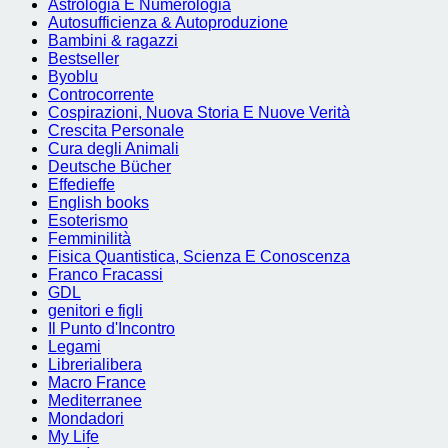
Astrologia E Numerologia
Autosufficienza & Autoproduzione
Bambini & ragazzi
Bestseller
Byoblu
Controcorrente
Cospirazioni, Nuova Storia E Nuove Verità
Crescita Personale
Cura degli Animali
Deutsche Bücher
Effedieffe
English books
Esoterismo
Femminilità
Fisica Quantistica, Scienza E Conoscenza
Franco Fracassi
GDL
genitori e figli
Il Punto d'Incontro
Legami
Librerialibera
Macro France
Mediterranee
Mondadori
My Life