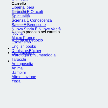
Carrello
Librerialibera
Tarocchi E Oracoli
Spiritualità
Scienza E Conoscenza
Salute E Benessere
Nuova Storia E Nuove Verità
Nessun prodotto nel carrello.
Novità
Macro France
Ritorna al negozio
Esoterismo
English books
Deutsche Bücher
Pagamento
+
Astrologia E Numerologia
Tarocchi
Antroposofia
Animali
Bambini
Alimentazione
Yoga