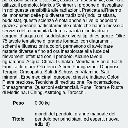
utilizza il pendolo. Markus Schirner si propone di risvegliare
in noi questa sensibilità alle radiazioni. Praticata all’interno
dei monasteri delle più diverse tradizioni (indù, cristiana,
buddista), questa scienza è nota anche a livello popolare
grazie a persone particolarmente dotate che hanno messo al
servizio della comunità la loro capacità di individuare
sorgenti d’acqua o di soddisfare diversi tipi di esigenze. Oltre
75 tavole tematiche di grande formato, con diagrammi,
schemi e illustrazioni a colori, permettono di avvicinare
materie diverse e fino ad ora inesplorate alla luce dei
rilevamenti effettuati con il pendolo. Alcune tavole
riguardano: Acqua. Clima. I Chakra. Meridiani. Fiori di Bach.
Fiori californiani. Oli eterici. Alberi. Fumigazioni. Diagnosi.
Terapie. Omeopatia. Sali di Schüssler. Vitamine. Sali
minerali. Erbe medicinali europee, cinesi e indiane. Colori.
Pietre preziose. Tecniche di meditazione. Reincarnazione.
Enneagramma. Questioni esistenziali. Rune. Totem e Ruota
di Medicina. I Ching. Astrologia. Tarocchi.
Peso
0.00 kg
mondi del pendolo. grande manuale del
Titolo
pendolo per principianti ed esperti. nuova
ediz. (i)