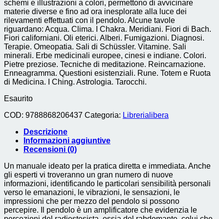
schemi e illustrazioni a colori, permettono di avvicinare
materie diverse e fino ad ora inesplorate alla luce dei
rilevamenti effettuati con il pendolo. Alcune tavole
riguardano: Acqua. Clima. I Chakra. Meridiani. Fiori di Bach.
Fiori californiani. Oli eterici. Alberi. Fumigazioni. Diagnosi.
Terapie. Omeopatia. Sali di Schüssler. Vitamine. Sali
minerali. Erbe medicinali europee, cinesi e indiane. Colori.
Pietre preziose. Tecniche di meditazione. Reincarnazione.
Enneagramma. Questioni esistenziali. Rune. Totem e Ruota
di Medicina. I Ching. Astrologia. Tarocchi.
Esaurito
COD:
9788868206437
Categoria:
Librerialibera
Descrizione
Informazioni aggiuntive
Recensioni (0)
Un manuale ideato per la pratica diretta e immediata. Anche
gli esperti vi troveranno un gran numero di nuove
informazioni, identificando le particolari sensibilità personali
verso le emanazioni, le vibrazioni, le sensazioni, le
impressioni che per mezzo del pendolo si possono
percepire. Il pendolo è un amplificatore che evidenzia le
percezioni del radiestesista, ossia del rabdomante, colui che