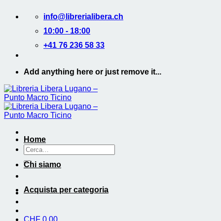
Salta
info@librerialibera.ch
ai
contenuti
10:00 - 18:00
+41 76 236 58 33
Add anything here or just remove it...
Home
Cerca:
Chi siamo
Acquista per categoria
CHF
0.00