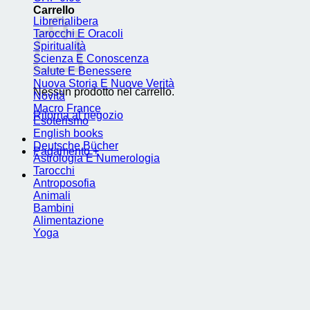
Carrello
Librerialibera
Tarocchi E Oracoli
Spiritualità
Scienza E Conoscenza
Salute E Benessere
Nuova Storia E Nuove Verità
Nessun prodotto nel carrello.
Novità
Macro France
Ritorna al negozio
Esoterismo
English books
Deutsche Bücher
Pagamento
+
Astrologia E Numerologia
Tarocchi
Antroposofia
Animali
Bambini
Alimentazione
Yoga