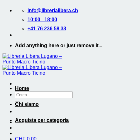
Salta
info@librerialibera.ch
ai
contenuti
10:00 - 18:00
+41 76 236 58 33
Add anything here or just remove it...
Home
Cerca:
Chi siamo
Acquista per categoria
CHF
0.00