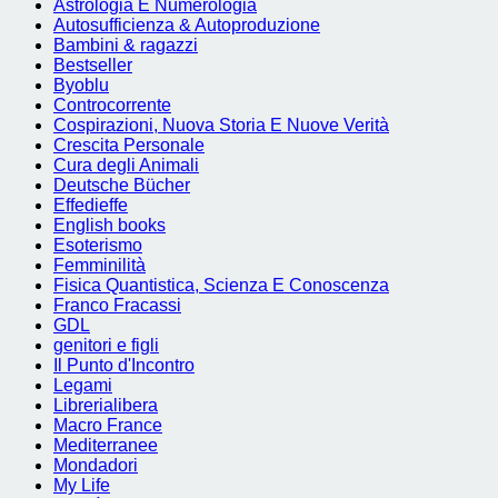
Astrologia E Numerologia
Autosufficienza & Autoproduzione
Bambini & ragazzi
Bestseller
Byoblu
Controcorrente
Cospirazioni, Nuova Storia E Nuove Verità
Crescita Personale
Cura degli Animali
Deutsche Bücher
Effedieffe
English books
Esoterismo
Femminilità
Fisica Quantistica, Scienza E Conoscenza
Franco Fracassi
GDL
genitori e figli
Il Punto d'Incontro
Legami
Librerialibera
Macro France
Mediterranee
Mondadori
My Life