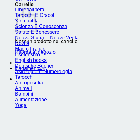
Carrello
Librerialibera
Tarocchi E Oracoli
Spiritualità
Scienza E Conoscenza
Salute E Benessere
Nuova Storia E Nuove Verità
Nessun prodotto nel carrello.
Novità
Macro France
Ritorna al negozio
Esoterismo
English books
Deutsche Bücher
Pagamento
+
Astrologia E Numerologia
Tarocchi
Antroposofia
Animali
Bambini
Alimentazione
Yoga