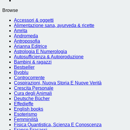
Browse
Accessori & oggetti
Alimentazione sana, ayurveda & ricette
Amrita
Andromeda
Antroposofia
Arianna Editrice
Astrologia E Numerologia
Autosufficienza & Autoproduzione
Bambini & ragazzi
Bestseller
Byoblu
Controcorrente
Cospirazioni, Nuova Storia E Nuove Verità
Crescita Personale
Cura degli Animali
Deutsche Bücher
Effedieffe
English books
Esoterismo
Femminilità
Fisica Quantistica, Scienza E Conoscenza
Franco Fracassi