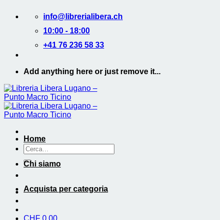
Salta
info@librerialibera.ch
ai
contenuti
10:00 - 18:00
+41 76 236 58 33
Add anything here or just remove it...
Home
Cerca:
Chi siamo
Acquista per categoria
CHF
0.00