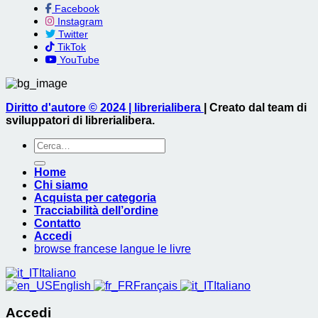
Facebook
Instagram
Twitter
TikTok
YouTube
Diritto d'autore © 2024 | librerialibera
| Creato dal team di
sviluppatori di librerialibera.
Cerca:
Home
Chi siamo
Acquista per categoria
Tracciabilità dell’ordine
Contatto
Accedi
browse francese langue le livre
Italiano
English
Français
Italiano
Accedi