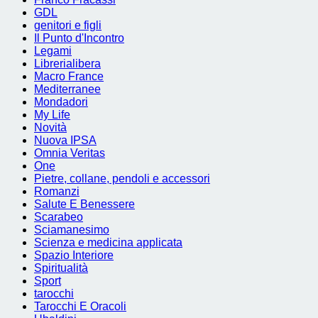
GDL
genitori e figli
Il Punto d'Incontro
Legami
Librerialibera
Macro France
Mediterranee
Mondadori
My Life
Novità
Nuova IPSA
Omnia Veritas
One
Pietre, collane, pendoli e accessori
Romanzi
Salute E Benessere
Scarabeo
Sciamanesimo
Scienza e medicina applicata
Spazio Interiore
Spiritualità
Sport
tarocchi
Tarocchi E Oracoli