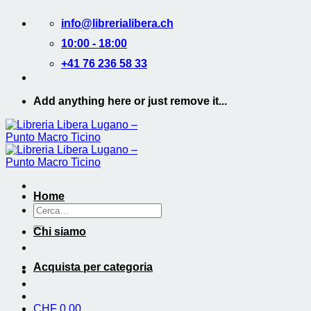
Salta
info@librerialibera.ch
ai
contenuti
10:00 - 18:00
+41 76 236 58 33
Add anything here or just remove it...
Home
Cerca:
Chi siamo
Acquista per categoria
CHF
0.00