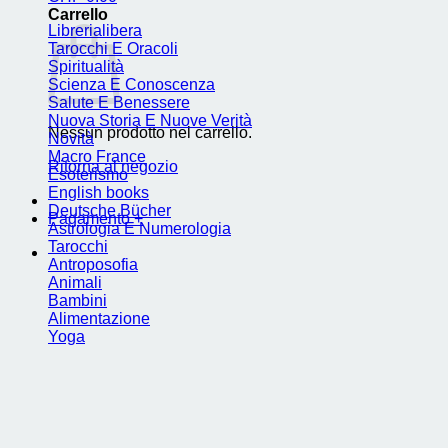
Carrello
Librerialibera
Tarocchi E Oracoli
Spiritualità
Scienza E Conoscenza
Salute E Benessere
Nuova Storia E Nuove Verità
Nessun prodotto nel carrello.
Novità
Macro France
Ritorna al negozio
Esoterismo
English books
Deutsche Bücher
Pagamento
+
Astrologia E Numerologia
Tarocchi
Antroposofia
Animali
Bambini
Alimentazione
Yoga