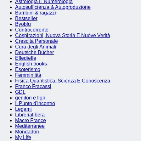
Astrologia E Numerologia
Autosufficienza & Autoproduzione
Bambini & ragazzi
Bestseller
Byoblu
Controcorrente
Cospirazioni, Nuova Storia E Nuove Verità
Crescita Personale
Cura degli Animali
Deutsche Bücher
Effedieffe
English books
Esoterismo
Femminilità
Fisica Quantistica, Scienza E Conoscenza
Franco Fracassi
GDL
genitori e figli
Il Punto d'Incontro
Legami
Librerialibera
Macro France
Mediterranee
Mondadori
My Life