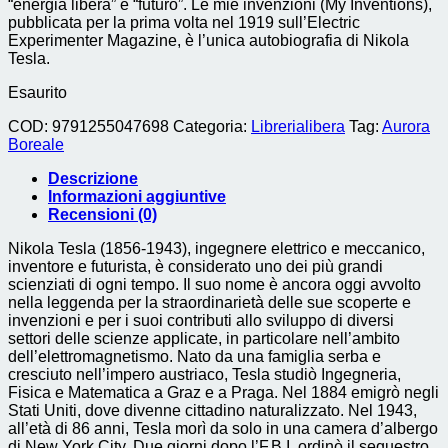
“energia libera” e “futuro”. Le mie invenzioni (My Inventions),
pubblicata per la prima volta nel 1919 sull’Electric
Experimenter Magazine, è l’unica autobiografia di Nikola
Tesla.
Esaurito
COD:
9791255047698
Categoria:
Librerialibera
Tag:
Aurora
Boreale
Descrizione
Informazioni aggiuntive
Recensioni (0)
Nikola Tesla (1856-1943), ingegnere elettrico e meccanico,
inventore e futurista, è considerato uno dei più grandi
scienziati di ogni tempo. Il suo nome è ancora oggi avvolto
nella leggenda per la straordinarietà delle sue scoperte e
invenzioni e per i suoi contributi allo sviluppo di diversi
settori delle scienze applicate, in particolare nell’ambito
dell’elettromagnetismo. Nato da una famiglia serba e
cresciuto nell’impero austriaco, Tesla studiò Ingegneria,
Fisica e Matematica a Graz e a Praga. Nel 1884 emigrò negli
Stati Uniti, dove divenne cittadino naturalizzato. Nel 1943,
all’età di 86 anni, Tesla morì da solo in una camera d’albergo
di New York City. Due giorni dopo l’F.B.I. ordinò il sequestro