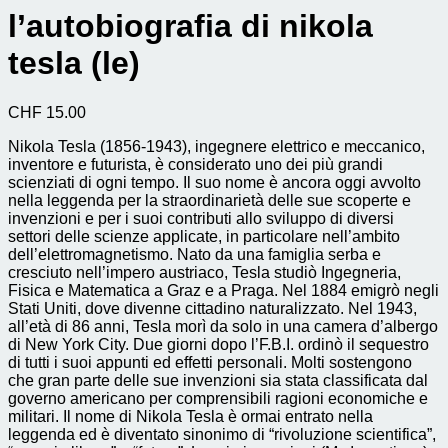
l’autobiografia di nikola
tesla (le)
CHF
15.00
Nikola Tesla (1856-1943), ingegnere elettrico e meccanico,
inventore e futurista, è considerato uno dei più grandi
scienziati di ogni tempo. Il suo nome è ancora oggi avvolto
nella leggenda per la straordinarietà delle sue scoperte e
invenzioni e per i suoi contributi allo sviluppo di diversi
settori delle scienze applicate, in particolare nell’ambito
dell’elettromagnetismo. Nato da una famiglia serba e
cresciuto nell’impero austriaco, Tesla studiò Ingegneria,
Fisica e Matematica a Graz e a Praga. Nel 1884 emigrò negli
Stati Uniti, dove divenne cittadino naturalizzato. Nel 1943,
all’età di 86 anni, Tesla morì da solo in una camera d’albergo
di New York City. Due giorni dopo l’F.B.I. ordinò il sequestro
di tutti i suoi appunti ed effetti personali. Molti sostengono
che gran parte delle sue invenzioni sia stata classificata dal
governo americano per comprensibili ragioni economiche e
militari. Il nome di Nikola Tesla è ormai entrato nella
leggenda ed è diventato sinonimo di “rivoluzione scientifica”,