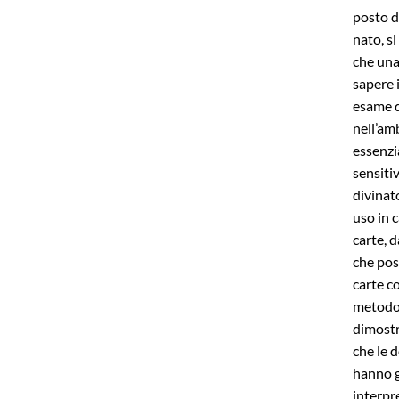
posto di
nato, si
che una
sapere 
esame d
nell’am
essenzi
sensiti
divinato
uso in 
carte, d
che pos
carte co
metodo 
dimostr
che le 
hanno g
interpr