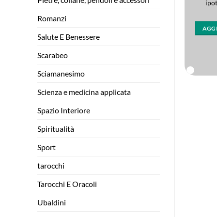
Dark web,
ipot
AGGIUNGI AL CARRELLO
CHF
18.00
Romanzi
UNGI AL CARRELLO
AGGI
Salute E Benessere
Scarabeo
Sciamanesimo
Scienza e medicina applicata
Spazio Interiore
Spiritualità
Sport
tarocchi
Tarocchi E Oracoli
Ubaldini