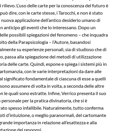
 rilievo. L’uso delle carte per la conoscenza del futuro è
 può dire, con le carte stesse, i Tarocchi, e non è stato
 nuova applicazione dell’antico desiderio umano di
in anticipo gli eventi che lo interessano. Dopo un
elle possibili spiegazioni del fenomeno – che inquadra
bito della Parapsicologia – l’Autore, basandosi
almente su esperienze personali, sia di studioso che di
vo, passa alla spiegazione dei metodi di utilizzazione
ria delle carte. Quindi, espone e spiega i sistemi più in
cartomanzia, con le varie interpretazioni da dare alle
al significato fondamentale di ciascuna di esse a quelli
sono assumere di volta in volta, a seconda delle altre
n le quali sono estratte. Infine, Verrico presenta il suo
personale per la pratica divinatoria, che si è
ato spesso infallibile. Naturalmente, tutto conferma
doti d’intuizione, o meglio paranormali, del cartomante
rande importanza in relazione all’esattezza e alla
etazione dei responsi.