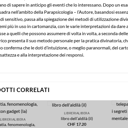
no di sapere in anticipo gli eventi che lo interessano. Dopo un esa
uadra nell’ambito della Parapsicologia – l’Autore, basandosi essenz
di sensitivo, passa alla spiegazione dei metodi di utilizzazione divi
emi più in uso in cartomanzia, con le varie interpretazioni da dare 
sse a quelli che possono assumere di volta in volta, a seconda delle 
ico presenta il suo metodo personale per la pratica divinatoria, ch
to conferma che le doti d’intuizione, o meglio paranormali, del c
esattezza e alla interpretazione dei responsi.
OTTI CORRELATI
LIBRERIALIBERA
Add to
Add to
libro dell’aldilà (il)
LIBRERIALIBERA
wishlist
wishlist
CHF
17.20
atia. fenomenologia,