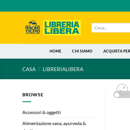
Salta
ai
contenuti
Cerca:
HOME
CHI SIAMO
ACQUISTA PE
CASA
/
LIBRERIALIBERA
BROWSE
Accessori & oggetti
Alimentazione sana, ayurveda &