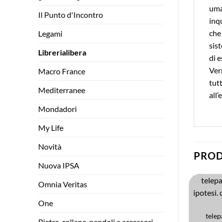
uma
Il Punto d'Incontro
inq
che 
Legami
sist
Librerialibera
di e
Verr
Macro France
tut
Mediterranee
all’
Mondadori
My Life
Novità
PROD
Nuova IPSA
Omnia Veritas
LIBRERIALIBERA
One
Add to
Add to
oltre supernatura
COSPIRAZIONI, NUOVA STORIA E NUOVE VERITÀ
wishlist
wishlist
CHF
18.50
razia non autorizzata.
telep
Pietre, collane, pendoli e accessori