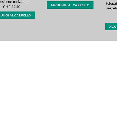
esi. con gadget (la)
telepa
AGGIUNGI AL CARRELLO
CHF
22.40
segret
UNGI AL CARRELLO
AGGI