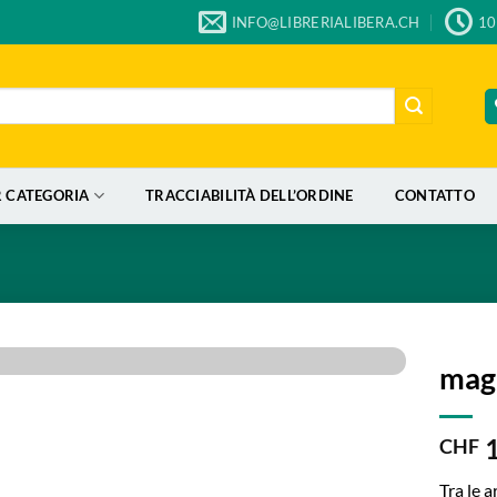
INFO@LIBRERIALIBERA.CH
10
R CATEGORIA
TRACCIABILITÀ DELL’ORDINE
CONTATTO
magi
Add to
1
wishlist
CHF
Tra le 