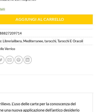
bili
AGGIUNGI AL CARRELLO
88827209714
e:
Librerialibera
,
Mediterranee
,
tarocchi
,
Tarocchi E Oracoli
ello Verrico
ilievo. L’uso delle carte per la conoscenza del
o che una nuova applicazione dell’antico desiderio