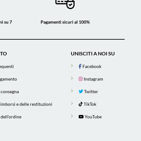
ni su 7
Pagamenti sicuri al 100%
STO
UNISCITI A NOI SU
equenti
Facebook
agamento
Instagram
e consegna
Twitter
rimborsi e delle restituzioni
TikTok
 dell'ordine
YouTube