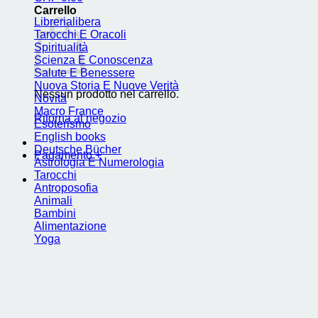
Carrello
Librerialibera
Tarocchi E Oracoli
Spiritualità
Scienza E Conoscenza
Salute E Benessere
Nuova Storia E Nuove Verità
Nessun prodotto nel carrello.
Novità
Macro France
Ritorna al negozio
Esoterismo
English books
Deutsche Bücher
Pagamento
+
Astrologia E Numerologia
Tarocchi
Antroposofia
Animali
Bambini
Alimentazione
Yoga