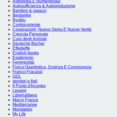
Astrologia E Numerologia
Autosufficienza & Autoproduzione
Bambini & ragazzi
Bestseller
Byoblu
Controcorrente
Cospirazioni, Nuova Storia E Nuove Verità
Crescita Personale
Cura degli Animali
Deutsche Bücher
Effedieffe
English books
Esoterismo
Femminilità
Fisica Quantistica, Scienza E Conoscenza
Franco Fracassi
GDL
genitori e figli
Il Punto d'Incontro
Legami
Librerialibera
Macro France
Mediterranee
Mondadori
My Life