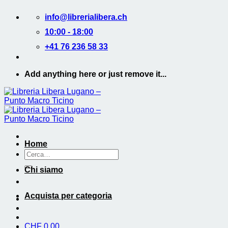
Salta
info@librerialibera.ch
ai
contenuti
10:00 - 18:00
+41 76 236 58 33
Add anything here or just remove it...
Home
Cerca:
Chi siamo
Acquista per categoria
CHF
0.00