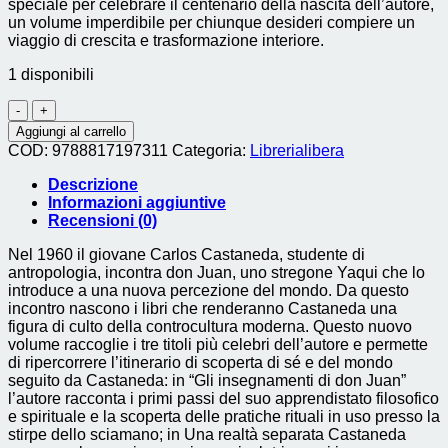
speciale per celebrare il centenario della nascita dell’autore,
un volume imperdibile per chiunque desideri compiere un
viaggio di crescita e trasformazione interiore.
1 disponibili
in
viaggio
Aggiungi al carrello
con
COD:
9788817197311
Categoria:
Librerialibera
don
juan.
Descrizione
la
Informazioni aggiuntive
trilogia
Recensioni (0)
dello
sciamano.
Nel 1960 il giovane Carlos Castaneda, studente di
ediz.
antropologia, incontra don Juan, uno stregone Yaqui che lo
speciale
introduce a una nuova percezione del mondo. Da questo
quantità
incontro nascono i libri che renderanno Castaneda una
figura di culto della controcultura moderna. Questo nuovo
volume raccoglie i tre titoli più celebri dell’autore e permette
di ripercorrere l’itinerario di scoperta di sé e del mondo
seguito da Castaneda: in “Gli insegnamenti di don Juan”
l’autore racconta i primi passi del suo apprendistato filosofico
e spirituale e la scoperta delle pratiche rituali in uso presso la
stirpe dello sciamano; in Una realtà separata Castaneda