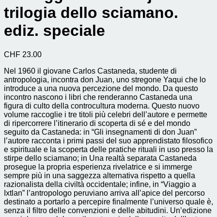
trilogia dello sciamano.
ediz. speciale
CHF
23.00
Nel 1960 il giovane Carlos Castaneda, studente di
antropologia, incontra don Juan, uno stregone Yaqui che lo
introduce a una nuova percezione del mondo. Da questo
incontro nascono i libri che renderanno Castaneda una
figura di culto della controcultura moderna. Questo nuovo
volume raccoglie i tre titoli più celebri dell’autore e permette
di ripercorrere l’itinerario di scoperta di sé e del mondo
seguito da Castaneda: in “Gli insegnamenti di don Juan”
l’autore racconta i primi passi del suo apprendistato filosofico
e spirituale e la scoperta delle pratiche rituali in uso presso la
stirpe dello sciamano; in Una realtà separata Castaneda
prosegue la propria esperienza rivelatrice e si immerge
sempre più in una saggezza alternativa rispetto a quella
razionalista della civiltà occidentale; infine, in “Viaggio a
Ixtlan” l’antropologo peruviano arriva all’apice del percorso
destinato a portarlo a percepire finalmente l’universo quale è,
senza il filtro delle convenzioni e delle abitudini. Un’edizione