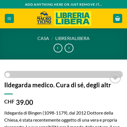
Salta
ADD ANYTHING HERE OR JUST REMOVE IT...
ai
contenuti
CASA
/
LIBRERIALIBERA
Ildegarda medico. Cura di sé, degli altr
Add to
wishlist
39.00
CHF
Ildegarda di Bingen (1098-1179), dal 2012 Dottore della
Chiesa, è stata recentemente oggetto di una vera e propria
riscoperta. La sua sensibilità per il mondo della natura, il suo