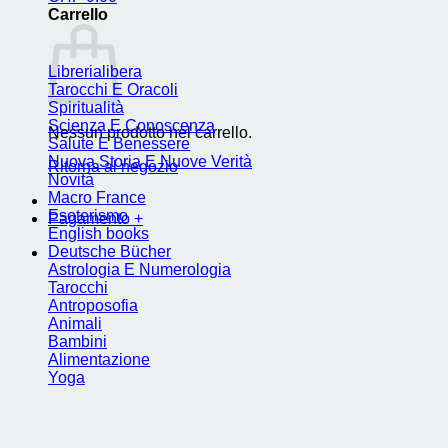
Carrello
Librerialibera
Tarocchi E Oracoli
Spiritualità
Scienza E Conoscenza
Nessun prodotto nel carrello.
Salute E Benessere
Nuova Storia E Nuove Verità
Ritorna al negozio
Novità
Macro France
Esoterismo
Pagamento
+
English books
Deutsche Bücher
Astrologia E Numerologia
Tarocchi
Antroposofia
Animali
Bambini
Alimentazione
Yoga