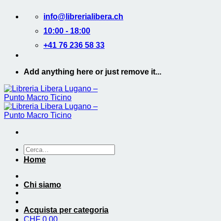
Salta
info@librerialibera.ch
ai
contenuti
10:00 - 18:00
+41 76 236 58 33
Add anything here or just remove it...
Cerca:
Home
Chi siamo
Acquista per categoria
CHF
0.00