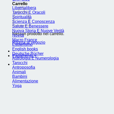
Carrello
Librerialibera
Tarocchi E Oracoli
Spiritualità
Scienza E Conoscenza
Salute E Benessere
Nuova Storia E Nuove Verità
Nessun prodotto nel carrello.
Novità
Macro France
Ritorna al negozio
Esoterismo
English books
Deutsche Bücher
Pagamento
+
Astrologia E Numerologia
Tarocchi
Antroposofia
Animali
Bambini
Alimentazione
Yoga