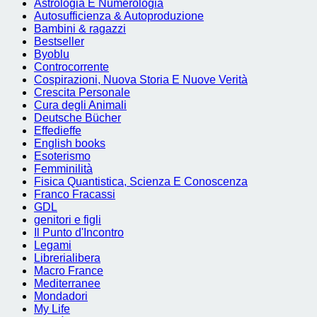
Astrologia E Numerologia
Autosufficienza & Autoproduzione
Bambini & ragazzi
Bestseller
Byoblu
Controcorrente
Cospirazioni, Nuova Storia E Nuove Verità
Crescita Personale
Cura degli Animali
Deutsche Bücher
Effedieffe
English books
Esoterismo
Femminilità
Fisica Quantistica, Scienza E Conoscenza
Franco Fracassi
GDL
genitori e figli
Il Punto d'Incontro
Legami
Librerialibera
Macro France
Mediterranee
Mondadori
My Life