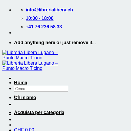
Salta
info@librerialibera.ch
ai
contenuti
10:00 - 18:00
+41 76 236 58 33
Add anything here or just remove it...
Home
Cerca:
Chi siamo
Acquista per categoria
CHF
0.00