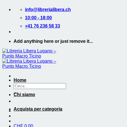
Salta
info@librerialibera.ch
ai
contenuti
10:00 - 18:00
+41 76 236 58 33
Add anything here or just remove it...
Home
Cerca:
Chi siamo
Acquista per categoria
CHF
0.00