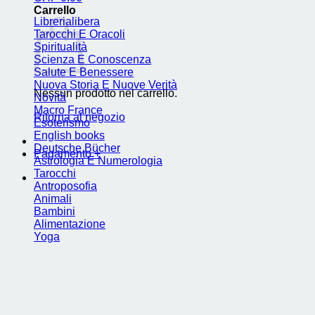
Carrello
Librerialibera
Tarocchi E Oracoli
Spiritualità
Scienza E Conoscenza
Salute E Benessere
Nuova Storia E Nuove Verità
Nessun prodotto nel carrello.
Novità
Macro France
Ritorna al negozio
Esoterismo
English books
Deutsche Bücher
Pagamento
+
Astrologia E Numerologia
Tarocchi
Antroposofia
Animali
Bambini
Alimentazione
Yoga