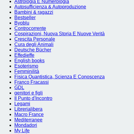
Astrologia E Numerologia
Autosufficienza & Autoproduzione
Bambini & ragazzi
Bestseller
Byoblu
Controcorrente
Cospirazioni, Nuova Storia E Nuove Verità
Crescita Personale
Cura degli Animali
Deutsche Bücher
Effedieffe
English books
Esoterismo
Femminilità
Fisica Quantistica, Scienza E Conoscenza
Franco Fracassi
GDL
genitori e figli
Il Punto d'Incontro
Legami
Librerialibera
Macro France
Mediterranee
Mondadori
My Life