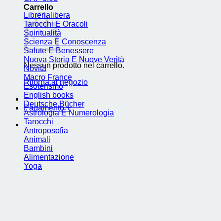
Carrello
Librerialibera
Tarocchi E Oracoli
Spiritualità
Scienza E Conoscenza
Salute E Benessere
Nuova Storia E Nuove Verità
Nessun prodotto nel carrello.
Novità
Macro France
Ritorna al negozio
Esoterismo
English books
Deutsche Bücher
Pagamento
+
Astrologia E Numerologia
Tarocchi
Antroposofia
Animali
Bambini
Alimentazione
Yoga