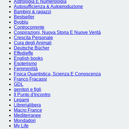
Astrologia E Numerologia
Autosufficienza & Autoproduzione
Bambini & ragazzi
Bestseller
Byoblu
Controcorrente
Cospirazioni, Nuova Storia E Nuove Verità
Crescita Personale
Cura degli Animali
Deutsche Bücher
Effedieffe
English books
Esoterismo
Femminilità
Fisica Quantistica, Scienza E Conoscenza
Franco Fracassi
GDL
genitori e figli
Il Punto d'Incontro
Legami
Librerialibera
Macro France
Mediterranee
Mondadori
My Life