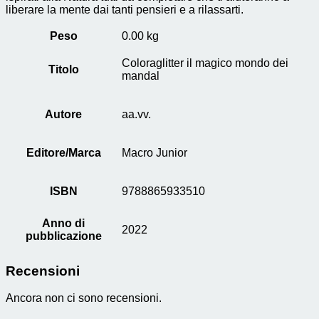
liberare la mente dai tanti pensieri e a rilassarti.
Peso
0.00 kg
Coloraglitter il magico mondo dei
Titolo
mandal
Autore
aa.vv.
Editore/Marca
Macro Junior
ISBN
9788865933510
Anno di
2022
pubblicazione
Recensioni
Ancora non ci sono recensioni.