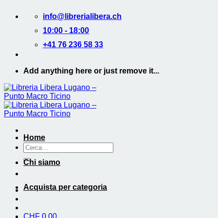
Salta
info@librerialibera.ch
ai
contenuti
10:00 - 18:00
+41 76 236 58 33
Add anything here or just remove it...
Home
Cerca:
Chi siamo
Acquista per categoria
CHF
0.00