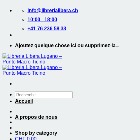
Passer
info@librerialibera.ch
au
contenu
10:00 - 18:00
+41 76 236 58 33
Ajoutez quelque chose ici ou supprimez-la...
Recherche
de
Accueil
:
A propos de nous
Shop by category
CHF
0.00