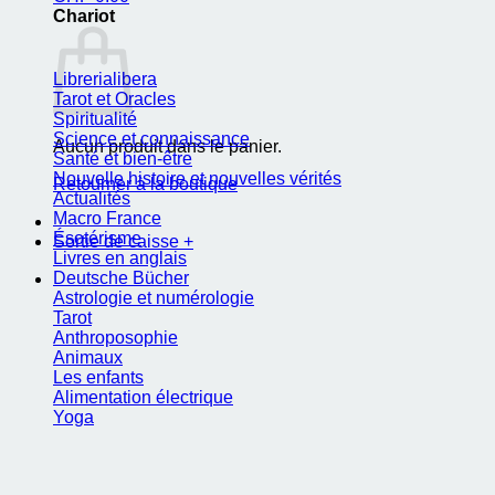
Chariot
Librerialibera
Tarot et Oracles
Spiritualité
Science et connaissance
Aucun produit dans le panier.
Santé et bien-être
Nouvelle histoire et nouvelles vérités
Retourner à la boutique
Actualités
Macro France
Ésotérisme
Sortie de caisse
+
Livres en anglais
Deutsche Bücher
Astrologie et numérologie
Tarot
Anthroposophie
Animaux
Les enfants
Alimentation électrique
Yoga